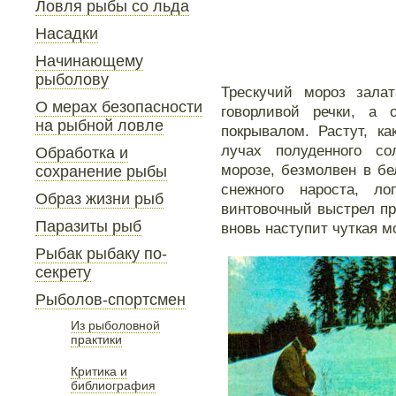
Ловля рыбы со льда
Насадки
Начинающему
рыболову
Трескучий мороз зала
О мерах безопасности
говорливой речки, а
на рыбной ловле
покрывалом. Растут, к
лучах полуденного с
Обработка и
морозе, безмолвен в бе
сохранение рыбы
снежного нароста, ло
Образ жизни рыб
винтовочный выстрел пр
Паразиты рыб
вновь наступит чуткая 
Рыбак рыбаку по-
секрету
Рыболов-спортсмен
Из рыболовной
практики
Критика и
библиография