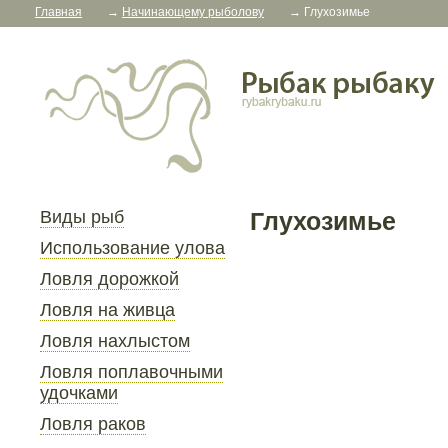
Главная
→
Начинающему рыболову
→
Глухозимье
Виды рыб
Глухозимье
Использование улова
Ловля дорожкой
Ловля на живца
Ловля нахлыстом
Ловля поплавочными
удочками
Ловля раков