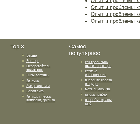
Опыт и проблемы ка
Опыт и проблемы ка
Опыт и проблемы к
Опыт и проблемы ка
Top 8
Самое
популярное
Верша
Вентерь
как правильно
ставить вентерь
Остерегайтесь
солитеров
катиска
изготовление
Типы ловушек
внесение навоза
Катиска
в пруды
Амурские сиги
мотыль добыча
Ловля сига
рыбка ирыбак
Катушки, леска,
способы охраны
поплавки, грузила
рыб