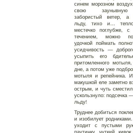
синем морозном воздух
свою заунывную
забористый ветер, а 
льду, тихо и… тепл
местечко поглубже, с
течением, можно по
удочкой поймать полно
усидчивость — доброг
усыпить его бдитель
притомленного мотыля
дне, а потом уже подбр
мотыля и репейника. И
макушкой еле заметно вз
острым, и чуть сместил
ускользнуло: подсечка 
льду!
Труднее добиться поклев
и изобилует родниками
уходит с пустыми ру
паутинку, чуткий киво