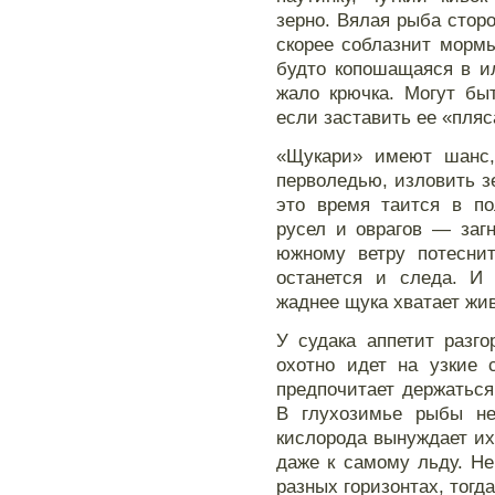
зерно. Вялая рыба стор
скорее соблазнит мормы
будто копошащаяся в ил
жало крючка. Могут бы
если заставить ее «пляс
«Щукари» имеют шанс,
перволедью, изловить з
это время таится в по
русел и оврагов — заг
южному ветру потеснит
останется и следа. И
жаднее щука хватает жив
У судака аппетит разг
охотно идет на узкие 
предпочитает держаться
В глухозимье рыбы не
кислорода вынуждает их
даже к самому льду. Не
разных горизонтах, тог