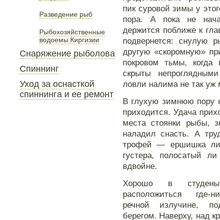
пик суровой зимы у это
Разведение рыб
пора. А пока не нач
держится поближе к глав
Рыбохозяйственные
водоемы Киргизии
подвернется: снулую р
другую «скоромную» при
Снаряжение рыболова
покровом тьмы, когда 
Спиннинг
скрыты непроглядными
Уход за оснасткой
ловли налима не так уж 
спиннинга и ее ремонт
В глухую зимнюю пору 
приходится. Удача прихо
места стоянки рыбы, з
наладил снасть. А тру
трофей — ершишка ли 
густера, полосатый л
вдвойне.
Хорошо в студены
расположиться где-
речной излучине, п
берегом. Наверху, над к