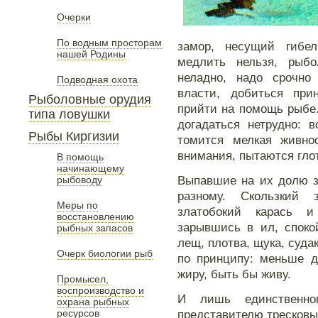
Очерки
По водным просторам
замор, несущий гибе
нашей Родины
медлить нельзя, рыб
неладно, надо срочно
Подводная охота
власти, добиться пр
Рыболовные орудия
прийти на помощь рыбе
типа ловушки
догадаться нетрудно: 
Рыбы Киргизии
томится мелкая живно
внимания, пытаются глот
В помощь
начинающему
Выпавшие на их долю з
рыбоводу
разному. Скользкий 
Меры по
златобокий карась и
восстановлению
зарывшись в ил, споко
рыбных запасов
лещ, плотва, щука, суда
Очерк биологии рыб
по принципу: меньше д
жиру, быть бы живу.
Промысел,
воспроизводство и
И лишь единственн
охрана рыбных
ресурсов
представителю тресков