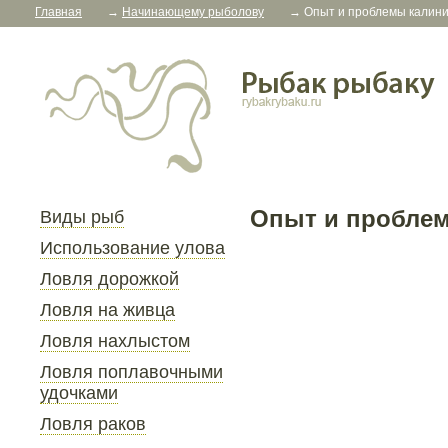
Главная
→
Начинающему рыболову
→
Опыт и проблемы калинин
Опыт и проблем
Виды рыб
Использование улова
Ловля дорожкой
Ловля на живца
Ловля нахлыстом
Ловля поплавочными
удочками
Ловля раков