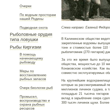
Очерки
По водным просторам
нашей Родины
Подводная охота
Слева направо: Евгений Федоро
Рыболовные орудия
В Калининском обществе ведетс
типа ловушки
закрепленные водоемы выпущено
Рыбы Киргизии
тонн и стоимостью более 110 
рыбопитомник (270 гектаров) да
В помощь
начинающему
За это же время было выпуще
рыбоводу
общества, мощностью до 10 мил
Конаковском хозяйстве. Как в
Меры по
совместно эксплуатируемых об
восстановлению
рыбных запасов
На крупнейшем водохранилище
которые за рассматриваемый п
Очерк биологии рыб
миллионов личинок судака, а т
площадью 21 тысяча гектаров 
Промысел,
вклад в зарыбление озера сдел
воспроизводство и
300 тысяч личинок щуки. Боле
охрана рыбных
ресурсов