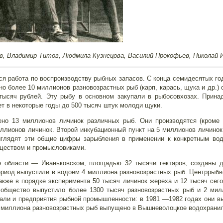
в, Владимир Титов, Людмила Кузнецова, Василий Прокофьев, Николай 
я работа по воспроизводству рыбных запасов. С конца семидесятых год
 более 10 миллионов разновозрастных рыб (карп, карась, щука и др.) 
тысяч рублей. Эту рыбу в основном закупали в рыбосовхозах. Прин
ет в некоторые годы до 500 тысяч штук молоди щуки.
но 13 миллионов личинок различных рыб. Они производятся (кроме 
лионов личинок. Второй инкубационный пункт на 5 миллионов личинок 
ыглядят эти общие цифры зарыбления в применении к конкретным во
ществом и промысловиками.
 области — Иваньковском, площадью 32 тысячи гектаров, созданы д
ериод выпустили в водоем 4 миллиона разновозрастных рыб. Центррыбв
акже в порядке эксперимента 50 тысяч личинок жереха и 12 тысяч сего
общество выпустило более 1300 тысяч разновозрастных рыб и 2 мил
али и предприятия рыбной промышленности: в 1981 —1982 годах они вы
е миллиона разновозрастных рыб выпущено в Вышневолоцкое водохранил