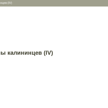
цев (IV)
ы калининцев (IV)