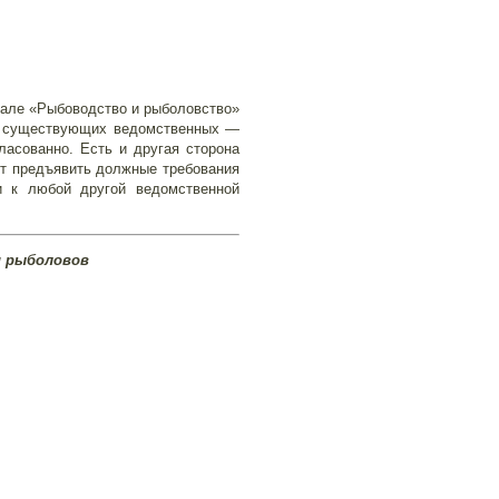
нале «Рыбоводство и рыболовство»
то существующих ведомственных —
ласованно. Есть и другая сторона
ет предъявить должные требования
и к любой другой ведомственной
и рыболовов