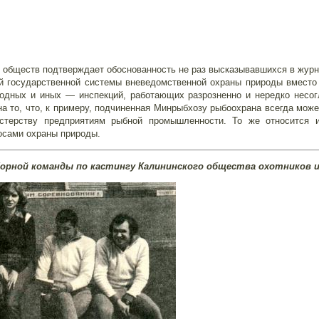
х обществ подтверждает обоснованность не раз высказывавшихся в жур
ой государственной системы вневедомственной охраны природы вмес
водных и иных — инспекций, работающих разрозненно и нередко несог
на то, что, к примеру, подчиненная Минрыбхозу рыбоохрана всегда мож
стерству предприятиям рыбной промышленности. То же относится 
осами охраны природы.
орной команды по кастингу Калининского общества охотников 