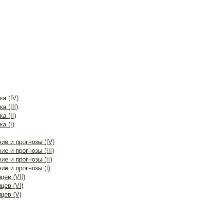
а (IV)
 (III)
а (II)
а (I)
ие и прогнозы (IV)
е и прогнозы (III)
е и прогнозы (II)
ие и прогнозы (I)
ев (VII)
цев (VI)
цев (V)