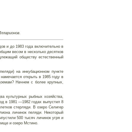
Илларионов.
ов и до 1983 года включительно в
общим весом в несколько десятков
адлежащий обществу естественный
пеляди) на инкубационном пункте
намечается открыть в 1985 году в
доемам? Начнем с более крупных,
ва культурных рыбных хозяйства,
од в 1981 —1982 годах выпустил 8
летков стерляди. В озеро Селигер
лиона личинок пеляди. Некоторый
пустили 500 тысяч личинок угря и
ище и озеро Мстино.