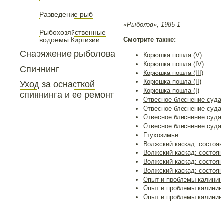
Разведение рыб
«Рыболов», 1985-1
Рыбохозяйственные
водоемы Киргизии
Смотрите также:
Снаряжение рыболова
Корюшка пошла (V)
Корюшка пошла (IV)
Спиннинг
Корюшка пошла (III)
Корюшка пошла (II)
Уход за оснасткой
Корюшка пошла (I)
спиннинга и ее ремонт
Отвесное блеснение судак
Отвесное блеснение судака
Отвесное блеснение судак
Отвесное блеснение судак
Глухозимье
Волжский каскад: состоян
Волжский каскад: состояни
Волжский каскад: состояни
Волжский каскад: состоян
Опыт и проблемы калининц
Опыт и проблемы калинин
Опыт и проблемы калинин