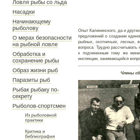
Ловля рыбы со льда
Насадки
Начинающему
рыболову
Опыт Калининского, да и други
предложений о создании един
О мерах безопасности
рыбных, охотничьих, лесных, 
на рыбной ловле
вопроса. Трудно рассчитывать 
к подчиненным тому же мини
Обработка и
инспекции, занимающейся вопр
сохранение рыбы
Образ жизни рыб
Члены сб
Паразиты рыб
Рыбак рыбаку по-
секрету
Рыболов-спортсмен
Из рыболовной
практики
Критика и
библиография