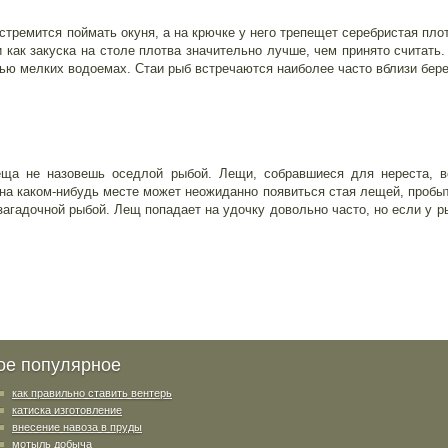
тремится поймать окуня, а на крючке у него трепещет серебристая плотв
и как закуска на столе плотва значительно лучше, чем принято считать.
тью мелких водоемах. Стаи рыб встречаются наиболее часто вблизи бере
леща не назовешь оседлой рыбой. Лещи, собравшиеся для нереста, 
 на каком-нибудь месте может неожиданно появиться стая лещей, пробыт
загадочной рыбой. Лещ попадает на удочку довольно часто, но если у 
ое популярное
как правильно ставить вентерь
катиска изготовление
внесение навоза в пруды
мотыль добыча