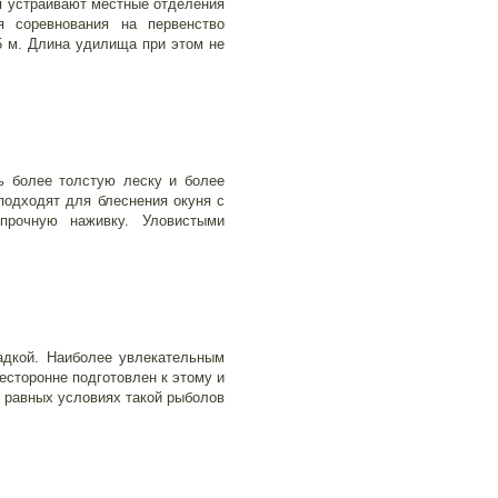
я устраивают местные отделения
я соревнования на первенство
5 м. Длина удилища при этом не
ь более толстую леску и более
подходят для блеснения окуня с
прочную наживку. Уловистыми
адкой. Наиболее увлекательным
есторонне подготовлен к этому и
х равных условиях такой рыболов