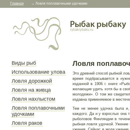
Главная
→
Ловля поплавочными удочками
Ловля поплаво
Виды рыб
Использование улова
Это древний способ рыбной лов
время подбрасывается в нужн
Ловля дорожкой
изданной в 1906 г. книге «Ры
желающие удить хотя бы в своб
Ловля на живца
молодежи». О том же свидетель
Ловля нахлыстом
издавна применяемое в местечк
Ловля поплавочными
Тем не менее удочка была и, 
удочками
каждого. Да и у взрослых она т
рыболовов Финляндии в течени
Ловля раков
рыбная ловля удочкой. Ужение 
ужения. Сейчас в моде ужение 