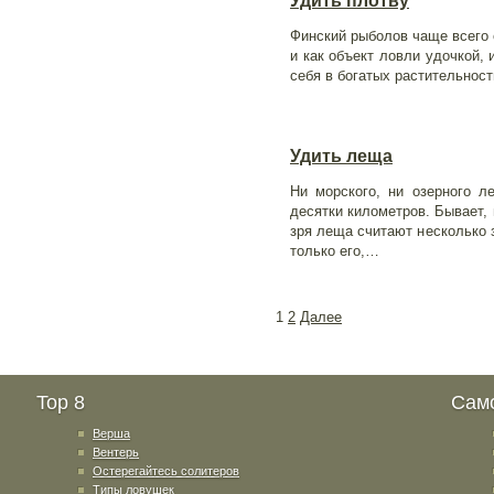
Удить плотву
Финский рыболов чаще всего с
и как объект ловли удочкой, 
себя в богатых растительнос
Удить леща
Ни морского, ни озерного 
десятки километров. Бывает,
зря леща считают несколько 
только его,…
1
2
Далее
Top 8
Сам
Верша
Вентерь
Остерегайтесь солитеров
Типы ловушек