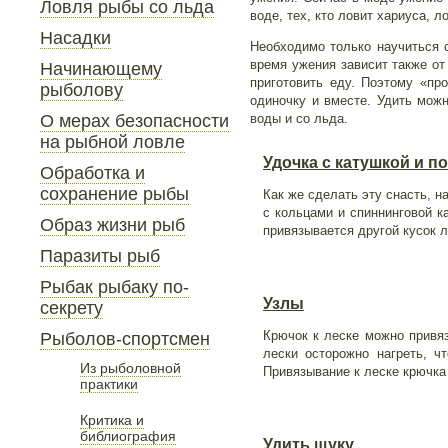
Ловля рыбы со льда
воде, тех, кто ловит хариуса, 
Насадки
Необходимо только научиться 
время ужения зависит также от
Начинающему
приготовить еду. Поэтому «пр
рыболову
одиночку и вместе. Удить можн
О мерах безопасности
воды и со льда.
на рыбной ловле
Удочка с катушкой и п
Обработка и
сохранение рыбы
Как же сделать эту снасть, н
с кольцами и спиннинговой к
Образ жизни рыб
привязывается другой кусок 
Паразиты рыб
Рыбак рыбаку по-
Узлы
секрету
Крючок к леске можно привяз
Рыболов-спортсмен
лески осторожно нагреть,
Из рыболовной
Привязывание к леске крючка
практики
Критика и
библиография
Удить щуку