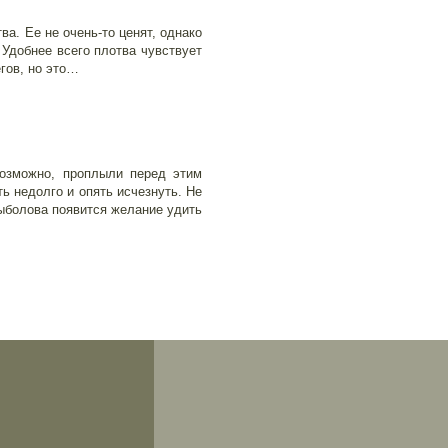
а. Ее не очень-то ценят, однако
 Удобнее всего плотва чувствует
гов, но это…
возможно, проплыли перед этим
ь недолго и опять исчезнуть. Не
рыболова появится желание удить