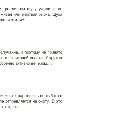
с троллингом щуку удили и по-
 живая или мертвая рыбка. Щука
ожно охотиться…
случайна, и поэтому не принято
ого крючковой снасти. У крутых
особенно активно вечером,…
ом месте, зарывшись неглубоко в
а отправляется на охоту. В это
т тот, кто…