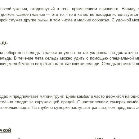
пособ ужения, отодвинутый в тень применением спиннинга. Наряду 
дочкой. Самое главное — это то, что в качестве насадки используется
орой служат другие рыбы, в том числе и мелкие собратья. С удочкой м
ьдь
 побережье сельдь в качестве улова не так уж редка, но достаточно 
ельдь. В течение лета сельдь можно удить с помощью специальной мн
раниц мелей можно встретить плотные косяки сельди. Сельдь кормится 
одах и предпочитает мягкий грунт. Днем камбала часто держится на одн
ительно следят за окружающей средой. С наступлением сумерек камбал
ее мелкие воды. На глубине сумерки наступают раньше, чем предполагае
чкой