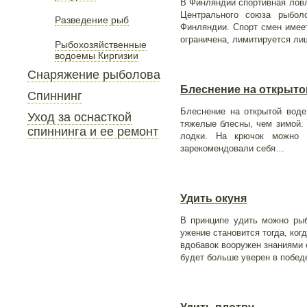
В Финляндии спортивная ловл
Центрального союза рыболо
Разведение рыб
Финляндии. Спорт смен имеет
ограничена, лимитируется ли
Рыбохозяйственные
водоемы Киргизии
Снаряжение рыболова
Блеснение на открыто
Спиннинг
Блеснение на открытой воде
Уход за оснасткой
тяжелые блесны, чем зимой.
спиннинга и ее ремонт
лодки. На крючок можно 
зарекомендовали себя…
Удить окуня
В принципе удить можно рыб
ужение становится тогда, ко
вдобавок вооружен знаниями 
будет больше уверен в побе