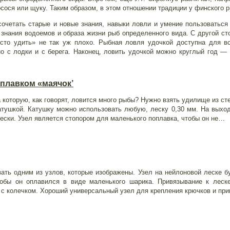
лосося или щуку. Таким образом, в этом отношении традиции у финского 
сочетать старые и новые знания, навыки ловли и умение пользоваться
 знания водоемов и образа жизни рыб определенного вида. С другой с
осто удить» не так уж плохо. Рыбная ловля удочкой доступна для в
о с лодки и с берега. Наконец, ловить удочкой можно круглый год — 
оплавком «маячок’
а которую, как говорят, ловится много рыбы? Нужно взять удилище из ст
атушкой. Катушку можно использовать любую, леску 0,30 мм. На выход
лески. Узел является стопором для маленького поплавка, чтобы он не…
ать одним из узлов, которые изображены. Узел на нейлоновой леске б
 чтобы он оплавился в виде маленького шарика. Привязывание 
 с колечком. Хороший универсальный узел для крепления крючков и при