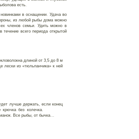
рыболова есть.
 новинками в оснащении. Удача во
тороны, из любой рыбы дома можно
сех членов семьи. Удить можно в
в течение всего периода открытой
екловолокна длиной от 3,5 до 8 м
е лески из «тюльпанчика» к ней
удет лучше держать, если конец
к леске крючка без колечка.
манок. Все рыбы, от бычка…