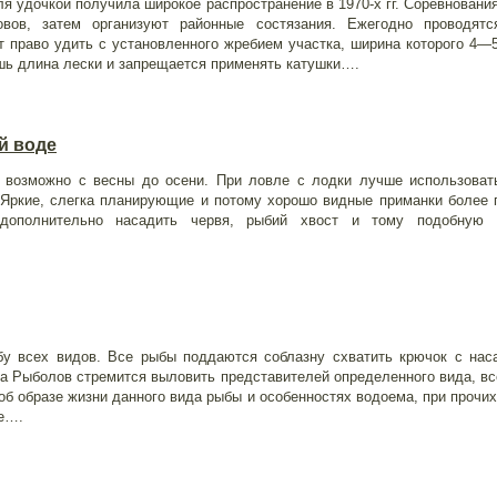
я удочкой получила широкое распространение в 1970-х гг. Соревновани
вов, затем организуют районные состязания. Ежегодно проводятс
 право удить с установленного жребием участка, ширина которого 4—
шь длина лески и запрещается применять катушки….
й воде
 возможно с весны до осени. При ловле с лодки лучше использоват
 Яркие, слегка планирующие и потому хорошо видные приманки более 
дополнительно насадить червя, рыбий хвост и тому подобную 
у всех видов. Все рыбы поддаются соблазну схватить крючок с нас
гда Рыболов стремится выловить представителей определенного вида, вс
об образе жизни данного вида рыбы и особенностях водоема, при прочи
де….