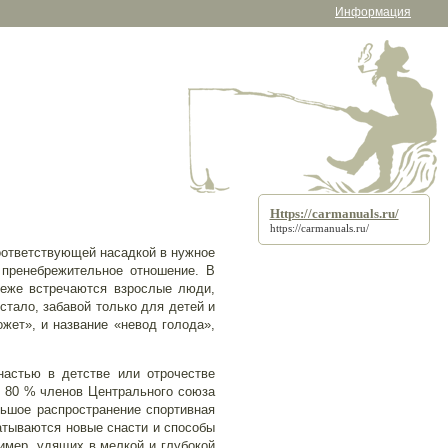
Информация
Https://carmanuals.ru/
https://carmanuals.ru/
оответствующей насадкой в нужное
 пренебрежительное отношение. В
 реже встречаются взрослые люди,
стало, забавой только для детей и
жет», и название «невод голода»,
настью в детстве или отрочестве
ее 80 % членов Центрального союза
ьшое распространение спортивная
атываются новые снасти и способы
имер, удящих в мелкой и глубокой