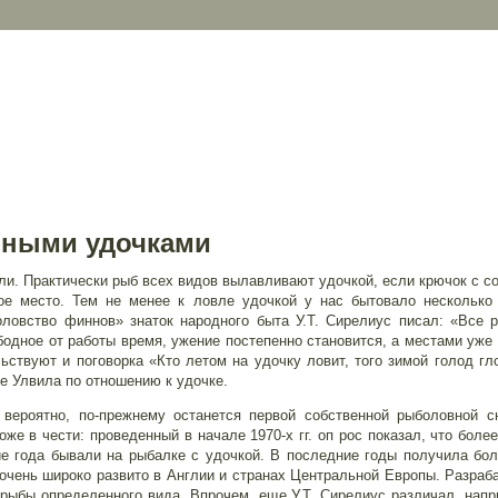
чными удочками
ли. Практически рыб всех видов вылавливают удочкой, если крючок с с
ое место. Тем не менее к ловле удочкой у нас бытовало несколько
боловство финнов» знаток народного быта У.Т. Сирелиус писал: «Все
одное от работы время, ужение постепенно становится, а местами уже 
ствуют и поговорка «Кто летом на удочку ловит, того зимой голод гло
е Улвила по отношению к удочке.
вероятно, по-прежнему останется первой собственной рыболовной с
оже в чести: проведенный в начале 1970-х гг. оп рос показал, что бол
е года бывали на рыбалке с удочкой. В последние годы получила бол
очень широко развито в Англии и странах Центральной Европы. Разраб
рыбы определенного вида. Впрочем, еще У.Т. Сирелиус различал, напр