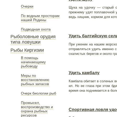
Очерки
Щука на удочку — старый с
прежнему удят поплавочной у
По водным просторам
ведь хищник, кормом для кот
нашей Родины
Подводная охота
Удить балтийскую сел
Рыболовные орудия
типа ловушки
При ужении на нашем морском
отправляться удить именно с
Рыбы Киргизии
скалистых берегов и около г
В помощь
начинающему
рыбоводу
Удить камбалу
Меры по
восстановлению
Камбала обитает в соленых в
рыбных запасов
ил. Но ее глаза при этом бд
время она поднимается в бол
Очерк биологии рыб
Промысел,
воспроизводство и
Спортивная ловля удо
охрана рыбных
ресурсов