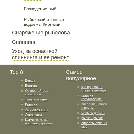
Разведение рыб
Рыбохозяйственные
водоемы Киргизии
Снаряжение рыболова
Спиннинг
Уход за оснасткой
спиннинга и ее ремонт
Top 8
Самое
популярное
Верша
Вентерь
как правильно
ставить вентерь
Остерегайтесь
солитеров
катиска
изготовление
Типы ловушек
внесение навоза
Катиска
в пруды
Амурские сиги
мотыль добыча
Ловля сига
рыбка ирыбак
Катушки, леска,
способы охраны
поплавки, грузила
рыб