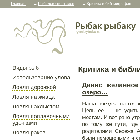
Главная
→
Рыболов-спортсмен
→
Критика и библиография
Виды рыб
Критика и библ
Использование улова
Давно желанное
Ловля дорожкой
озеро…
Ловля на живца
Наша поездка на озер
Ловля нахлыстом
Цель ее — не удить 
Ловля поплавочными
местам. И вот рано ут
удочками
по тому же пути, где
родителями Сережа А
Ловля раков
были немощеными и сп