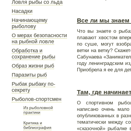
Ловля рыбы со льда
Насадки
Все ли мы знаем
Начинающему
рыболову
Что вы знаете о рыба
О мерах безопасности
плавают хвостом впер
на рыбной ловле
по суше, могут взобр
ветки на ветку? Скажет
Обработка и
сохранение рыбы
Сабунаева «Занимател
году ленинградским из
Образ жизни рыб
Приобрела я ее для де
Паразиты рыб
Рыбак рыбаку по-
секрету
Там, где начинае
Рыболов-спортсмен
О спортивном рыбол
Из рыболовной
написано очень мало
практики
опубликованных в разн
тематически между со
Критика и
библиография
«сказочной» рыбалке 