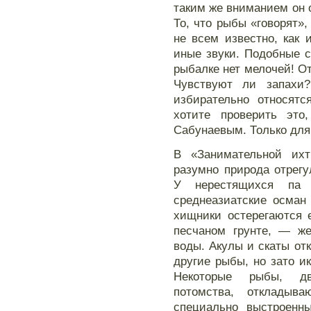
таким же вниманием он о
То, что рыбы «говорят»,
не всем известно, как
иные звуки. Подобные 
рыбалке нет мелочей! О
Чувствуют ли запахи
избирательно относят
хотите проверить это
Сабунаевым. Только для
В «Занимательной ихт
разумно природа отрег
У нерестящихся па 
среднеазиатские осман
хищники остерегаются 
песчаном грунте, — же
воды. Акулы и скаты от
другие рыбы, но зато и
Некоторые рыбы, дв
потомства, откладыв
специально выстроенны