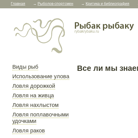
Главная
→
Рыболов-спортсмен
→
Критика и библиография
Виды рыб
Все ли мы знае
Использование улова
Ловля дорожкой
Ловля на живца
Ловля нахлыстом
Ловля поплавочными
удочками
Ловля раков