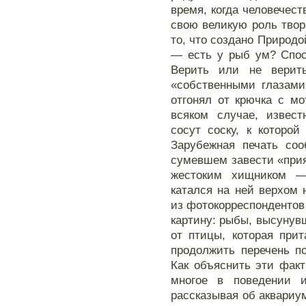
время, когда человечес
свою великую роль твор
то, что создано Природо
— есть у рыб ум? Спос
Верить или не верит
«собственными глазами
отгонял от крючка с м
всяком случае, извест
сосут соску, к которо
Зарубежная печать соо
сумевшем завести «при
жестоким хищником —
катался на ней верхом 
из фотокорреспондентов
картину: рыбы, высунувш
от птицы, которая при
продолжить перечень п
Как объяснить эти фак
многое в поведении и
рассказывая об аквариу