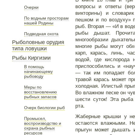
вопросы и ответы (вер
Очерки
викторины) и словарик
По водным просторам
пешком и по воздуху» 
нашей Родины
рыб. Вторая — «И в вод
рыбы дышат. Прочит
Подводная охота
многообразии дыхатель
Рыболовные орудия
многие рыбы могут обх
типа ловушки
карп, карась, линь, ч
Рыбы Киргизии
водой, где кислорода 
приспособились и «нау
В помощь
начинающему
— так им попадает бо
рыбоводу
травой карась может пр
холодная. Илистый пры
Меры по
восстановлению
Во влажном песке он чув
рыбных запасов
шести суток! Эта рыба
рта.
Очерк биологии рыб
Жаберные крышки у не
Промысел,
остаются влажными. Не
воспроизводство и
охрана рыбных
прыгун может дышать 
ресурсов