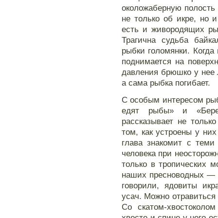
околожаберную полость 
не только об икре, но
есть и живородящих ры
Трагична судьба байка
рыбки голомянки. Когда 
поднимается на поверхн
давления брюшко у нее 
а сама рыбка погибает.
С особым интересом рыб
едят рыбы» и «Берег
рассказывает не тольк
том, как устроены у них
глава знакомит с теми
человека при неосторож
только в тропических м
наших пресноводных — 
говорили, ядовиты икр
усач. Можно отравиться 
Со скатом-хвостоколом
хвосте и спине у него е