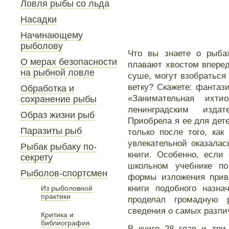
Ловля рыбы со льда
Насадки
Начинающему
рыболову
Что вы знаете о рыба
О мерах безопасности
плавают хвостом вперед
на рыбной ловле
суше, могут взобраться 
ветку? Скажете: фантази
Обработка и
«Занимательная ихти
сохранение рыбы
ленинградским издат
Образ жизни рыб
Приобрела я ее для дете
Паразиты рыб
только после того, ка
увлекательной оказалас
Рыбак рыбаку по-
книги. Особенно, если
секрету
школьном учебнике по
Рыболов-спортсмен
формы изложения прив
книги подобного назна
Из рыболовной
практики
проделал громадную 
сведения о самых разли
Критика и
библиография
В книге 28 глав и тр