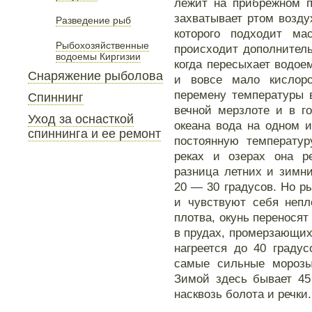
лежит на прибрежном п
захватывает ртом воздух
Разведение рыб
которого подходит ма
Рыбохозяйственные
происходит дополнител
водоемы Киргизии
когда пересыхает водоем
Снаряжение рыболова
и вовсе мало кислор
перемену температуры 
Спиннинг
вечной мерзлоте и в г
Уход за оснасткой
океана вода на одном 
спиннинга и ее ремонт
постоянную температур
реках и озерах она р
разница летних и зимн
20 — 30 градусов. Но р
и чувствуют себя непл
плотва, окунь переносят
в прудах, промерзающих 
нагреется до 40 граду
самые сильные морозы
Зимой здесь бывает 45
насквозь болота и речки.