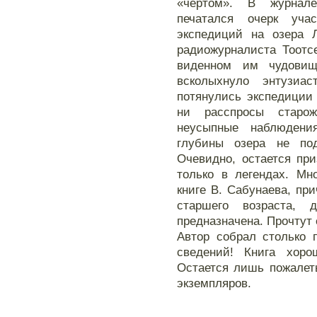
«чертом». В журнал
печатался очерк уча
экспедиций на озера 
радиожурналиста Тоотс
виденном им чудовищ
всколыхнуло энтузиа
потянулись экспедиции 
ни расспросы старо
неусыпные наблюдени
глубины озера не под
Очевидно, остается при
только в легендах. Мн
книге В. Сабунаева, пр
старшего возраста, 
предназначена. Прочтут
Автор собрал столько 
сведений! Книга хоро
Остается лишь пожалеть
экземпляров.