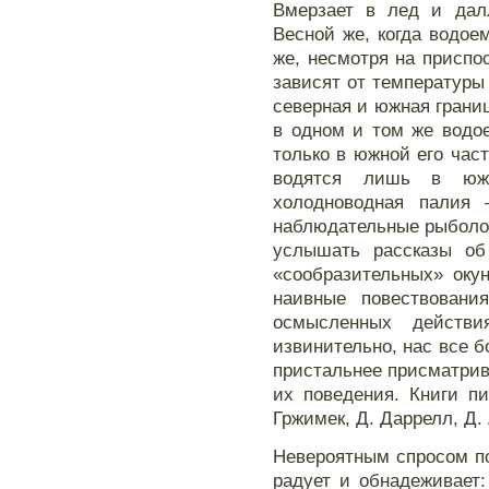
Вмерзает в лед и далл
Весной же, когда водое
же, несмотря на приспо
зависят от температуры
северная и южная грани
в одном и том же водо
только в южной его час
водятся лишь в южн
холодноводная палия
наблюдательные рыболо
услышать рассказы об
«сообразительных» оку
наивные повествовани
осмысленных действ
извинительно, нас все 
пристальнее присматри
их поведения. Книги пи
Гржимек, Д. Даррелл, Д.
Невероятным спросом п
радует и обнадеживает: