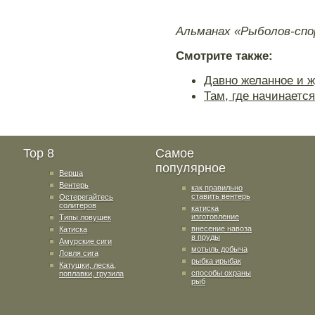
Альманах «Рыболов-сп
Смотрите также:
Давно желанное и 
Там, где начинаетс
Top 8
Самое
популярное
Верша
Вентерь
как правильно
ставить вентерь
Остерегайтесь
солитеров
катиска
изготовление
Типы ловушек
внесение навоза
Катиска
в пруды
Амурские сиги
мотыль добыча
Ловля сига
рыбка ирыбак
Катушки, леска,
способы охраны
поплавки, грузила
рыб