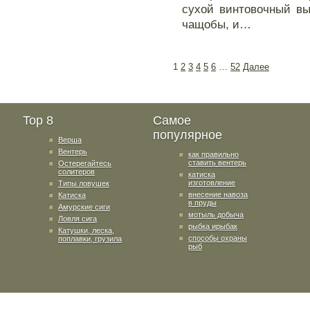
сухой винтовочный вы
чащобы, и…
1
2
3
4
5
6
…
52
Далее
Top 8
Самое
популярное
Верша
Вентерь
как правильно
ставить вентерь
Остерегайтесь
солитеров
катиска
изготовление
Типы ловушек
внесение навоза
Катиска
в пруды
Амурские сиги
мотыль добыча
Ловля сига
рыбка ирыбак
Катушки, леска,
способы охраны
поплавки, грузила
рыб