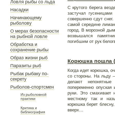
Ловля рыбы со льда
С крутого берега везд
Насадки
застучал гусеницами 
Начинающему
совершенно сдут снег.
рыболову
самой середине лимана
город. В морозной дым
О мерах безопасности
возвышался памятни
на рыбной ловле
погибшим от рук белог
Обработка и
сохранение рыбы
Образ жизни рыб
Корюшка пошла (I
Паразиты рыб
Когда идет корюшка, о
Рыбак рыбаку по-
со стороны. На льду 
секрету
делают непонятные
Рыболов-спортсмен
попеременно опуская 
руки. Это смахивает 
Из рыболовной
местному так и наз
практики
корюшка берет блесну,
Критика и
вверх…
библиография