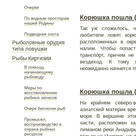
Очерки
Корюшка пошла (I
По водным просторам
нашей Родины
Так уж сложилось, 
Подводная охота
любители ловят корю
расположенных в окре
Рыболовные орудия
налим. Чтобы попас
типа ловушки
транспорт, причем не
Рыбы Киргизии
вездеход. К тому ж
В помощь
неожиданно начнется п
начинающему
рыбоводу
Меры по
Корюшка пошла (
восстановлению
рыбных запасов
На крайнем северо-
Очерк биологии рыб
азиатский материк вр
моря. В вершине это
Промысел,
части, расположен з
воспроизводство и
лиманом реки Анадырь.
охрана рыбных
ресурсов