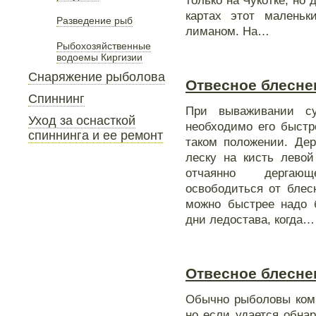
только на Чукотке, но
картах этот маленьк
Разведение рыб
лиманом. На…
Рыбохозяйственные
водоемы Киргизии
Снаряжение рыболова
Отвесное блеснен
Спиннинг
При вываживании су
Уход за оснасткой
необходимо его быстр
спиннинга и ее ремонт
таком положении. Дер
леску на кисть левой
отчаянно дергающ
освободиться от блес
можно быстрее надо б
дни ледостава, когда…
Отвесное блеснени
Обычно рыболовы ком
но если удается обна