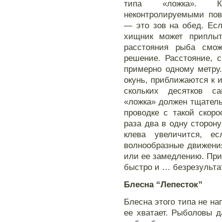
типа «ложка». К
неконтролируемыми по
— это зов на обед. Ес
хищник может приплыт
расстояния рыба смож
решение. Расстояние, с
примерно одному метру
окунь, приближаются к 
скольких десятков с
«ложка» должен тщатель
проводке с такой скор
раза два в одну сторону
клева увеличится, е
волнообразные движени
или ее замедлению. При
быстро и … безрезульта
Блесна “Лепесток”
Блесна этого типа не на
ее хватает. Рыболовы 