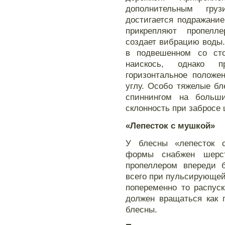
дополнительным гру
достигается подражани
прикрепляют пропелле
создает вибрацию воды.
в подвешенном со сто
наискось, однако 
горизонтальное положе
углу. Особо тяжелые б
спиннингом на больш
склонность при забросе 
«Лепесток с мушкой»
У блесны «лепесток 
формы снабжен шерс
пропеллером впереди 
всего при пульсирующей
попеременно то распус
должен вращаться как 
блесны.