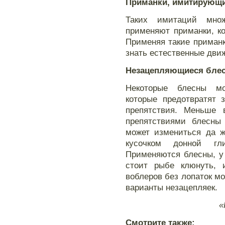
Приманки, имитирующи
Таких имитаций множ
применяют приманки, к
Применяя такие приман
знать естественные движ
Незацепляющиеся бле
Некоторые блесны мо
которые предотвратят 
препятствия. Меньше 
препятствиями блесны
может измениться да ж
кусочком донной гл
Применяются блесны, у 
стоит рыбе клюнуть, 
воблеров без лопаток м
варианты незацепляек.
«
Смотрите также: