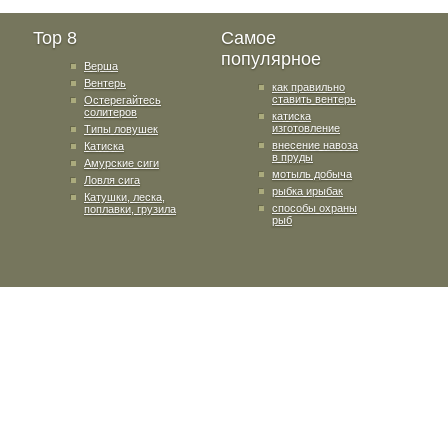
Top 8
Самое
популярное
Верша
Вентерь
как правильно
ставить вентерь
Остерегайтесь
солитеров
катиска
изготовление
Типы ловушек
внесение навоза
Катиска
в пруды
Амурские сиги
мотыль добыча
Ловля сига
рыбка ирыбак
Катушки, леска,
способы охраны
поплавки, грузила
рыб