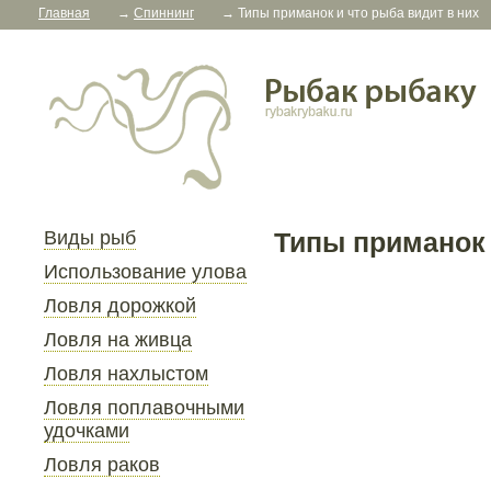
Главная
→
Спиннинг
→
Типы приманок и что рыба видит в них
Виды рыб
Типы приманок 
Использование улова
Ловля дорожкой
Ловля на живца
Ловля нахлыстом
Ловля поплавочными
удочками
Ловля раков