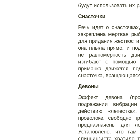
будут использовать их 
Снасточки
Речь идет о снасточка
закреплена мертвая ры
для придания жесткости
она плыла прямо, и по
не равномерность дв
изгибают с помощью 
приманка движется по
снасточка, вращающаяся
Девоны
Эффект девона (про
подражании вибрации
действию «лепестка»
проволоке, свободно п
предназначены для л
Установлено, что та
спиннингиста хватило т