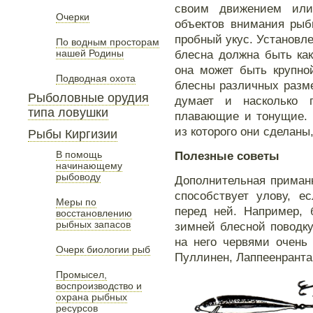
своим движением или
Очерки
объектов внимания рыб
пробный укус. Установле
По водным просторам
нашей Родины
блесна должна быть ка
она может быть крупно
Подводная охота
блесны различных размер
Рыболовные орудия
думает и насколько 
типа ловушки
плавающие и тонущие. 
из которого они сделаны
Рыбы Киргизии
В помощь
Полезные советы
начинающему
рыбоводу
Дополнительная приман
способствует улову, е
Меры по
перед ней. Например, 
восстановлению
рыбных запасов
зимней блесной поводк
на него червями очень
Очерк биологии рыб
Пуллинен, Лаппеенранта
Промысел,
воспроизводство и
охрана рыбных
ресурсов