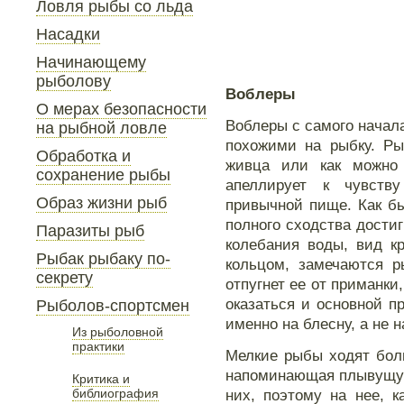
Ловля рыбы со льда
Насадки
Начинающему
рыболову
Воблеры
О мерах безопасности
Воблеры с самого начал
на рыбной ловле
похожими на рыбку. Ры
Обработка и
живца или как можно
сохранение рыбы
апеллирует к чувств
Образ жизни рыб
привычной пище. Как бы
полного сходства дости
Паразиты рыб
колебания воды, вид к
Рыбак рыбаку по-
кольцом, замечаются р
секрету
отпугнет ее от приманки
оказаться и основной п
Рыболов-спортсмен
именно на блесну, а не 
Из рыболовной
практики
Мелкие рыбы ходят бол
напоминающая плывущую
Критика и
библиография
них, поэтому на нее, к