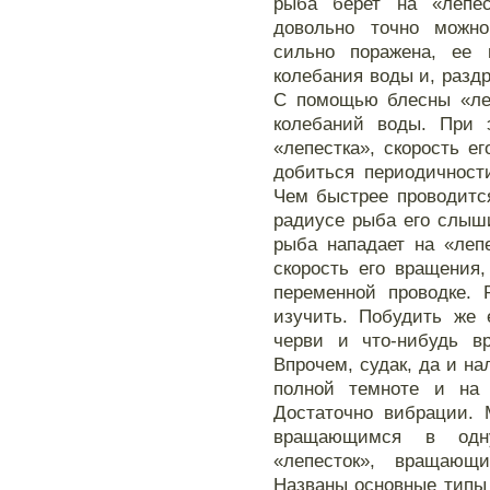
рыба берет на «лепе
довольно точно можно
сильно поражена, ее 
колебания воды и, разд
С помощью блесны «ле
колебаний воды. При 
«лепестка», скорость е
добиться периодичност
Чем быстрее проводитс
радиусе рыба его слыш
рыба нападает на «лепе
скорость его вращения
переменной проводке. 
изучить. Побудить же 
черви и что-нибудь вр
Впрочем, судак, да и н
полной темноте и на 
Достаточно вибрации. 
вращающимся в одну
«лепесток», вращающ
Названы основные типы 