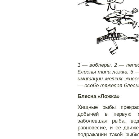
1 — воблеры, 2 — лепе
блесны типа ложка, 5 —
имитации мелких живот
— особо тяжелая блесн
Блесна «Ложка»
Хищные рыбы прекрас
добычей в первую о
заболевшая рыба, ве
равновесие, и ее движ
подражании такой рыбк