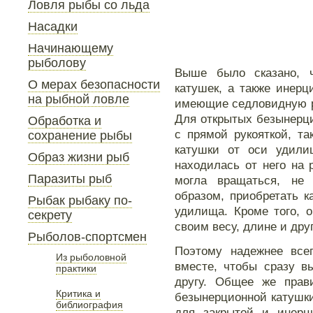
Ловля рыбы со льда
Насадки
Начинающему
рыболову
Выше было сказано, 
О мерах безопасности
катушек, а также инер
на рыбной ловле
имеющие седловидную ру
Для открытых безынерц
Обработка и
с прямой рукояткой, т
сохранение рыбы
катушки от оси удили
Образ жизни рыб
находилась от него на 
Паразиты рыб
могла вращаться, не
образом, приобретать к
Рыбак рыбаку по-
удилища. Кроме того, 
секрету
своим весу, длине и дру
Рыболов-спортсмен
Поэтому надежнее все
Из рыболовной
вместе, чтобы сразу в
практики
другу. Общее же прав
Критика и
безынерционной катушки
библиография
для закрытой и инерц