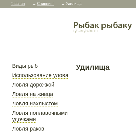
Главная
→
Спиннинг
→
Удилища
Виды рыб
Удилища
Использование улова
Ловля дорожкой
Ловля на живца
Ловля нахлыстом
Ловля поплавочными
удочками
Ловля раков