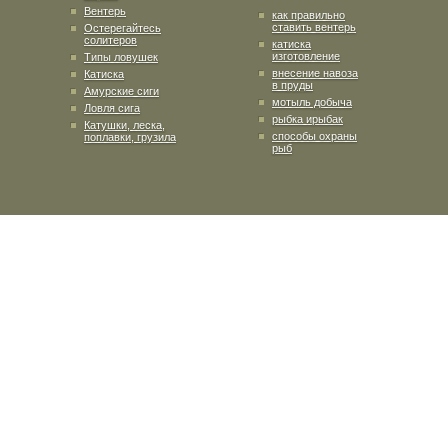
Вентерь
как правильно
ставить вентерь
Остерегайтесь
солитеров
катиска
изготовление
Типы ловушек
внесение навоза
Катиска
в пруды
Амурские сиги
мотыль добыча
Ловля сига
рыбка ирыбак
Катушки, леска,
способы охраны
поплавки, грузила
рыб