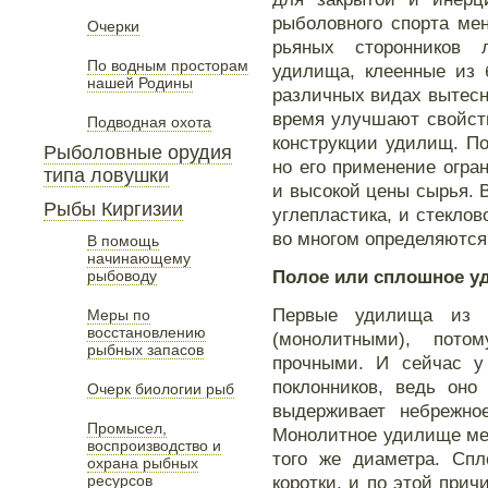
рыболовного спорта ме
Очерки
рьяных сторонников 
По водным просторам
удилища, клеенные из 
нашей Родины
различных видах вытесн
время улучшают свойств
Подводная охота
конструкции удилищ. П
Рыболовные орудия
но его применение огра
типа ловушки
и высокой цены сырья. 
Рыбы Киргизии
углепластика, и стеклов
во многом определяются
В помощь
начинающему
Полое или сплошное у
рыбоводу
Первые удилища из 
Меры по
восстановлению
(монолитными), пото
рыбных запасов
прочными. И сейчас у
поклонников, ведь оно
Очерк биологии рыб
выдерживает небрежно
Промысел,
Монолитное удилище мен
воспроизводство и
того же диаметра. Сп
охрана рыбных
ресурсов
коротки, и по этой прич