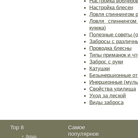
Настройка воблеро
Настройка блесен
Ловля спиннингом 
Ловля спиннингом
кумжа)
Полезные советы (о
Забросы с различн
Проводка блесны
Типы приманок и чт
Заброс с руки
Катушки
Безынерционные от
Инерционные (муль
Свойства удилища
Уход за леской
Виды заброса
Top 8
Самое
популярное
Верша