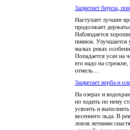
Зацветает береза, п
Наступает лучшее вр
продолжает держатьс
Наблюдается хороший
пиявок. Улучшается 
малых реках особенн
Попадается усач на ч
его надо на стрежне,
отмель…
Зацветает верба и ол
На озерах и водохра
но ходить по нему с
усвоить и выполнять
весеннего льда. В ре
ловля летними снаст