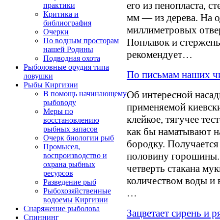
его из пенопласта, с
практики
Критика и
мм — из дерева. На 
библиография
миллиметровых отвер
Очерки
По водным просторам
Поплавок и стержень
нашей Родины
рекомендует…
Подводная охота
Рыболовные орудия типа
По письмам наших чи
ловушки
Рыбы Киргизии
Об интересной насад
В помощь начинающему
рыбоводу
применяемой киевск
Меры по
клейкое, тягучее тес
восстановлению
рыбных запасов
как бы наматывают н
Очерк биологии рыб
бородку. Получается
Промысел,
половину горошины. 
воспроизводство и
охрана рыбных
четверть стакана му
ресурсов
количеством воды и 
Разведение рыб
Рыбохозяйственные
…
водоемы Киргизии
Снаряжение рыболова
Зацветает сирень и 
Спиннинг