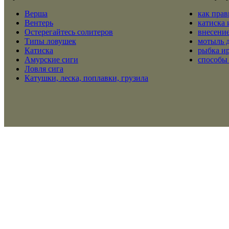
Верша
как прав
Вентерь
катиска 
Остерегайтесь солитеров
внесение
Типы ловушек
мотыль 
Катиска
рыбка и
Амурские сиги
способы
Ловля сига
Катушки, леска, поплавки, грузила