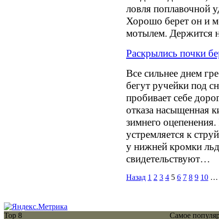
ловля поплавочной уд
Хорошо берет он и м
мотылем. Держится 
Раскрылись почки бе
Все сильнее днем гре
бегут ручейки под сн
пробивает себе доро
отказа насыщенная к
зимнего оцепенения.
устремляется к стру
у нижней кромки ль
свидетельствуют…
Назад
1
2
3
4
5
6
7
8
9
10
…
Top 8
Самое популя