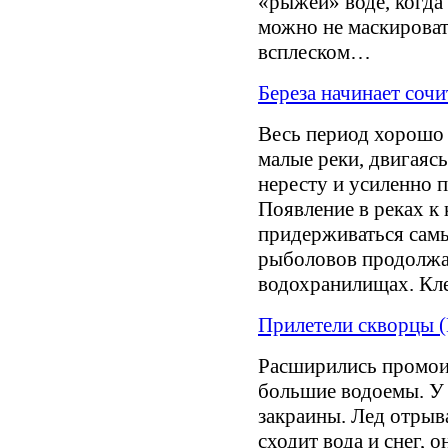
«рыжей» воде, когда
можно не маскировать
всплеском…
Береза начинает соч
Весь период хорошо 
малые реки, двигаясь
нересту и усиленно п
Появление в реках к 
придерживаться самы
рыболовов продолжа
водохранилищах. Кл
Прилетели скворцы 
Расширились промои
большие водоемы. У 
закраины. Лед отрыва
сходит вода и снег, 