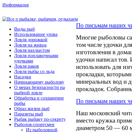
Информация
По письмам наших чи
Виды рыб
Использование улова
Многие рыболовы сам
Ловля дорожкой
том числе удочки дл
Ловля на живца
Ловля нахлыстом
изготовления в дома
Ловля поплавочными
удочки написал тов. 
удочками
использовать для из
Ловля раков
Ловля рыбы со льда
прокладки, которыми
Насадки
минеральных вод и д
Начинающему рыболову
О мерах безопасности на
прокладок. Собран
рыбной ловле
Обработка и сохранение
По письмам наших чи
рыбы
Образ жизни рыб
Наш московский чита
Паразиты рыб
Рыбак рыбаку по-секрету
вместо кружка прим
Рыболов-спортсмен
диаметром 50 — 60 
Из рыболовной