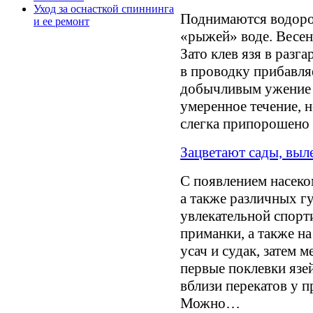
Уход за оснасткой спиннинга
Поднимаются водорос
и ее ремонт
«рыжей» воде. Весен
Зато клев язя в разг
в проводку прибавля
добычливым ужение я
умеренное течение, н
слегка припорошено 
Зацветают сады, выл
С появлением насеко
а также различных г
увлекательной спорт
приманки, а также н
усач и судак, затем 
первые поклевки язе
вблизи перекатов у 
Можно…