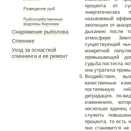
процента от су
Разведение рыб
энергетических
называемый эффек
Рыбохозяйственные
водоемы Киргизии
эволюции от анаэр
дыханию после то
Снаряжение рыболова
атмосфере Зем
Спиннинг
существующей нын
Уход за оснасткой
конкретной попу
спиннинга и ее ремонт
превышающий доп
судьба постигла но
она утратила промы
Воздействия, в
качественные из
постепенную ги
деградация, по-ви
изменениях, кото
несколько единиц
служить повышен
процента, то есть 
оно становится не