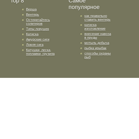
Top 8
Самое
популярное
Верша
Вентерь
как правильно
ставить вентерь
Остерегайтесь
солитеров
катиска
изготовление
Типы ловушек
внесение навоза
Катиска
в пруды
Амурские сиги
мотыль добыча
Ловля сига
рыбка ирыбак
Катушки, леска,
способы охраны
поплавки, грузила
рыб