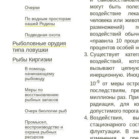
могут быть поле
Очерки
воздействие лек
По водным просторам
человека или живо
нашей Родины
размножений) 
воздействий обыч
Подводная охота
«правила 10 проц
Рыболовные орудия
процентов особей н
типа ловушки
Существует кате
Рыбы Киргизии
воздействий, ко
вызывают цепну
В помощь
начинающему
инерционную. Иног
рыбоводу
-9
10
от меры остро
последствиям, п
Меры по
восстановлению
миллионы раз. Пр
рыбных запасов
радиация, для ко
допустимого порога
Очерк биологии рыб
Воздействия, 
Промысел,
стационарного со
воспроизводство и
флуктуации. В э
охрана рыбных
ресурсов
изменения в пре