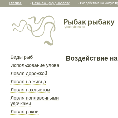
Главная
→
Начинающему рыболову
→
Воздействие на живую п
Виды рыб
Воздействие н
Использование улова
Ловля дорожкой
Ловля на живца
Ловля нахлыстом
Ловля поплавочными
удочками
Ловля раков