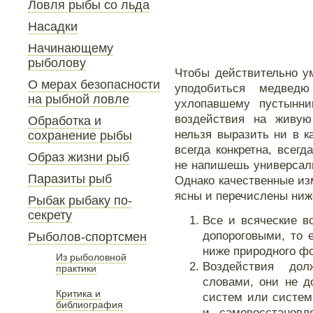
Ловля рыбы со льда
Насадки
Начинающему
рыболову
Чтобы действительно ум
О мерах безопасности
уподобиться медвед
на рыбной ловле
ухлопавшему пустынни
воздействия на живую
Обработка и
нельзя выразить ни в к
сохранение рыбы
всегда конкретна, всег
Образ жизни рыб
не напишешь универсал
Паразиты рыб
Однако качественные из
ясны и перечислены ниж
Рыбак рыбаку по-
секрету
Все и всяческие в
допороговыми, то 
Рыболов-спортсмен
ниже природного фо
Из рыболовной
Воздействия до
практики
словами, они не 
Критика и
систем или систем
библиография
и самовосстановл