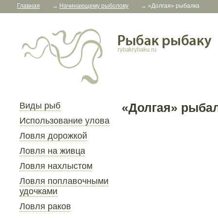
Главная
→
Начинающему рыболову
→
«Долгая» рыбалка
Виды рыб
«Долгая» рыба
Использование улова
Ловля дорожкой
Ловля на живца
Ловля нахлыстом
Ловля поплавочными
удочками
Ловля раков