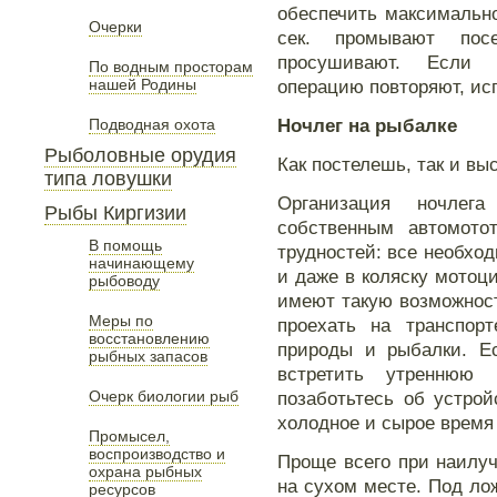
обеспечить максимальн
Очерки
сек. промывают по
просушивают. Если 
По водным просторам
нашей Родины
операцию повторяют, ис
Ночлег на рыбалке
Подводная охота
Рыболовные орудия
Как постелешь, так и вы
типа ловушки
Организация ночлег
Рыбы Киргизии
собственным автомотот
В помощь
трудностей: все необхо
начинающему
и даже в коляску мотоц
рыбоводу
имеют такую возможност
Меры по
проехать на транспор
восстановлению
природы и рыбалки. Е
рыбных запасов
встретить утреннюю 
Очерк биологии рыб
позаботьтесь об устрой
холодное и сырое время 
Промысел,
воспроизводство и
Проще всего при наилуч
охрана рыбных
на сухом месте. Под лож
ресурсов