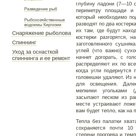
глубину ладони (7—10 с
Разведение рыб
периметру площади и 
который необходимо по
Рыбохозяйственные
разводят по два костерк
водоемы Киргизии
их там, где будут нахо
Снаряжение рыболова
костерки разгорятся, 
Спиннинг
заготовленного сушняк
углей (что важно) сух
Уход за оснасткой
начнет догорать, с го
спиннинга и ее ремонт
распределяют их по все
когда угли подернутся 
головешки удаляют. Из н
для освещения. Дал
мелкими угольками (
засыпают песком из ра
месте устраивают ложе
вам будет тепло, как на 
Тепла без палатки хват
сохраняется почти 10 
степени прогрева и те