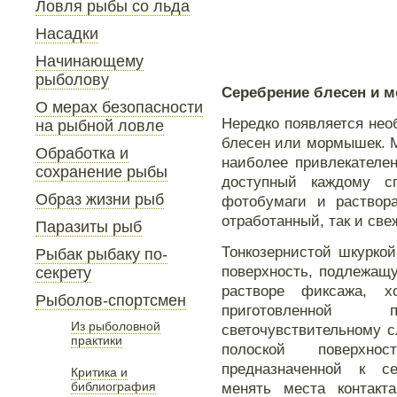
Ловля рыбы со льда
Насадки
Начинающему
рыболову
Серебрение блесен и 
О мерах безопасности
Нередко появляется нео
на рыбной ловле
блесен или мормышек. М
Обработка и
наиболее привлекателе
сохранение рыбы
доступный каждому 
Образ жизни рыб
фотобумаги и раствора
отработанный, так и све
Паразиты рыб
Тонкозернистой шкурко
Рыбак рыбаку по-
поверхность, подлежащ
секрету
растворе фиксажа, х
Рыболов-спортсмен
приготовленной
Из рыболовной
светочувствительному 
практики
полоской поверхн
предназначенной к с
Критика и
библиография
менять места контакт