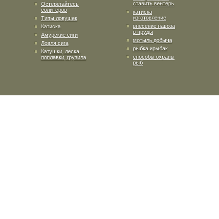
ставить вентерь
Остерегайтесь
солитеров
катиска
изготовление
Типы ловушек
внесение навоза
Катиска
в пруды
Амурские сиги
мотыль добыча
Ловля сига
рыбка ирыбак
Катушки, леска,
способы охраны
поплавки, грузила
рыб