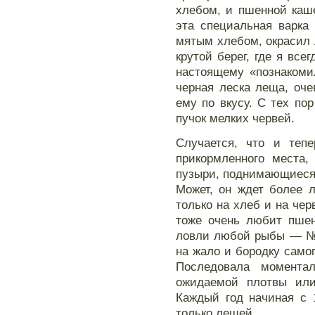
хлебом, и пшенной каш
эта специальная варка
мятым хлебом, окрасил 
крутой берег, где я все
настоящему «познакоми
черная леска леща, оче
ему по вкусу. С тех по
пучок мелких червей.
Случается, что и тепе
прикормленного места,
пузыри, поднимающиеся н
Может, он ждет более 
только на хлеб и на чер
тоже очень любит пшен
ловли любой рыбы — № 
на жало и бородку самог
Последовала момента
ожидаемой плотвы или
Каждый год начиная с 
только лещей.