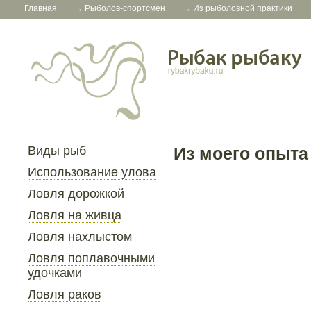
Главная
→
Рыболов-спортсмен
→
Из рыболовной практики
Виды рыб
Из моего опыта
Использование улова
Ловля дорожкой
Ловля на живца
Ловля нахлыстом
Ловля поплавочными
удочками
Ловля раков