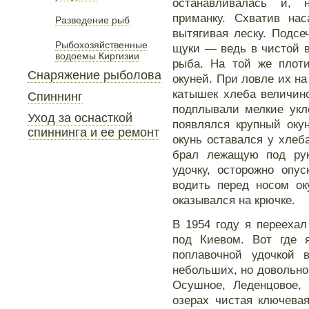
останавливалась и, 
приманку. Схватив нас
Разведение рыб
вытягивая леску. Подсе
Рыбохозяйственные
щуки — ведь в чистой в
водоемы Киргизии
рыба. На той же плот
Снаряжение рыболова
окуней. При ловле их на
катышек хлеба величино
Спиннинг
подплывали мелкие укл
Уход за оснасткой
появлялся крупный окун
спиннинга и ее ремонт
окунь оставался у хлеба
брал лежащую под рук
удочку, осторожно опу
водить перед носом оку
оказывался на крючке.
В 1954 году я переехал
под Киевом. Вот где 
поплавочной удочкой 
небольших, но довольно 
Осушное, Леденцовое, 
озерах чистая ключева