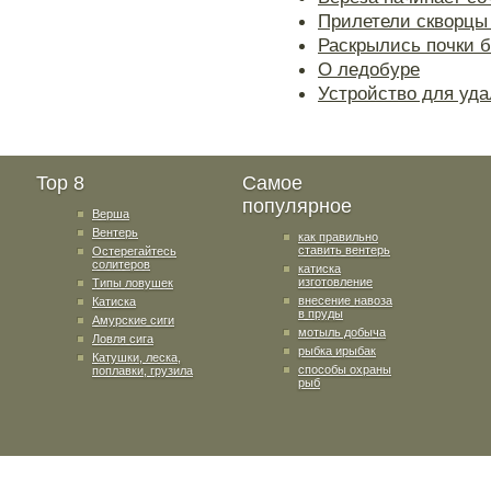
Прилетели скворцы
Раскрылись почки 
О ледобуре
Устройство для уда
Top 8
Самое
популярное
Верша
Вентерь
как правильно
ставить вентерь
Остерегайтесь
солитеров
катиска
изготовление
Типы ловушек
внесение навоза
Катиска
в пруды
Амурские сиги
мотыль добыча
Ловля сига
рыбка ирыбак
Катушки, леска,
способы охраны
поплавки, грузила
рыб