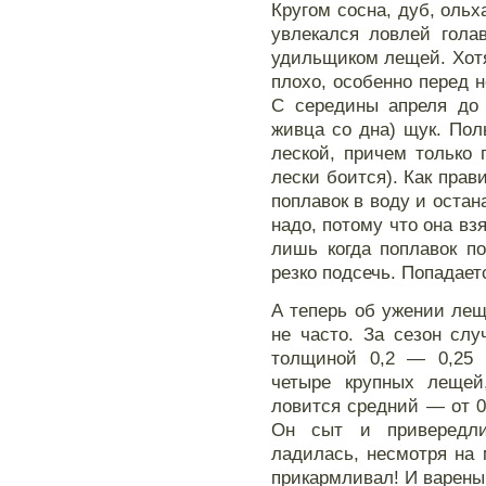
Кругом сосна, дуб, ольх
увлекался ловлей гола
удильщиком лещей. Хотя
плохо, особенно перед н
С середины апреля до 
живца со дна) щук. Пол
леской, причем только 
лески боится). Как прав
поплавок в воду и остан
надо, потому что она вз
лишь когда поплавок по
резко подсечь. Попадаетс
А теперь об ужении ле
не часто. За сезон слу
толщиной 0,2 — 0,25 
четыре крупных лещей
ловится средний — от 0,
Он сыт и привередли
ладилась, несмотря на 
прикармливал! И варены