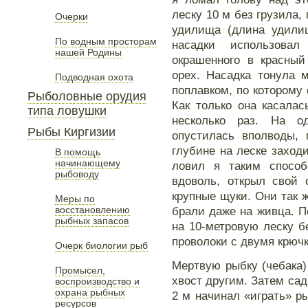
леску 10 м без грузила,
Очерки
удилища (длина удилищ
По водным просторам
насадки использова
нашей Родины
окрашенного в красный
орех. Насадка тонула 
Подводная охота
поплавком, по которому 
Рыболовные орудия
Как только она касалас
типа ловушки
несколько раз. На о
Рыбы Киргизии
опустилась вполводы, 
глубине на леске заход
В помощь
начинающему
ловил я таким способ
рыбоводу
вдоволь, открыл свой 
крупные щуки. Они так ж
Меры по
восстановлению
брали даже на живца. П
рыбных запасов
на 10-метровую леску б
проволоки с двумя крюч
Очерк биологии рыб
Мертвую рыбку (чебака)
Промысел,
хвост другим. Затем сад
воспроизводство и
охрана рыбных
2 м начинал «играть» р
ресурсов