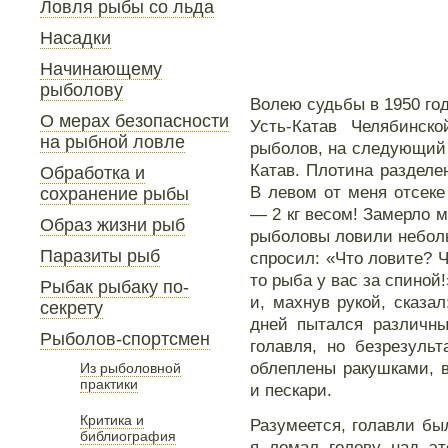
Ловля рыбы со льда
Насадки
Начинающему
рыболову
Волею судьбы в 1950 год
О мерах безопасности
Усть-Катав Челябинско
на рыбной ловле
рыболов, на следующий д
Катав. Плотина разделен
Обработка и
В левом от меня отсеке 
сохранение рыбы
— 2 кг весом! Замерло м
Образ жизни рыб
рыболовы ловили небол
Паразиты рыб
спросил: «Что ловите? 
то рыба у вас за спиной
Рыбак рыбаку по-
и, махнув рукой, сказал
секрету
дней пытался различны
Рыболов-спортсмен
голавля, но безрезуль
облеплены ракушками, 
Из рыболовной
практики
и пескари.
Критика и
Разумеется, голавли бы
библиография
я ломал голову над эт