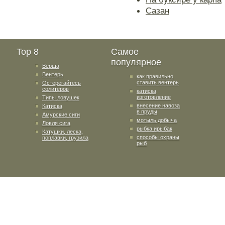
Сазан
Top 8
Самое
популярное
Верша
Вентерь
как правильно
ставить вентерь
Остерегайтесь
солитеров
катиска
изготовление
Типы ловушек
внесение навоза
Катиска
в пруды
Амурские сиги
мотыль добыча
Ловля сига
рыбка ирыбак
Катушки, леска,
способы охраны
поплавки, грузила
рыб