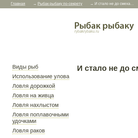
Главная
→
Рыбак рыбаку по-секрету
→
И стало не до смеха…
Виды рыб
И стало не до 
Использование улова
Ловля дорожкой
Ловля на живца
Ловля нахлыстом
Ловля поплавочными
удочками
Ловля раков