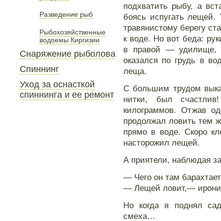
подхватить рыбу, а вст
Разведение рыб
боясь испугать лещей. 
травянистому берегу ста
Рыбохозяйственные
к воде. Но вот беда: ру
водоемы Киргизии
в правой — удилище, о
Снаряжение рыболова
оказался по грудь в во
Спиннинг
леща.
Уход за оснасткой
С большим трудом выка
спиннинга и ее ремонт
нитки, был счастли
килограммов. Отжав од
продолжал ловить тем 
прямо в воде. Скоро кл
насторожил лещей.
А приятели, наблюдая за
— Чего он там барахтае
— Лещей ловит,— ирони
Но когда я поднял сад
смеха…