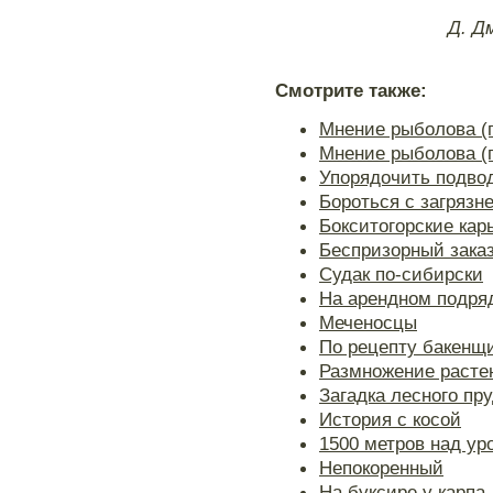
Д. Д
Смотрите также:
Мнение рыболова (
Мнение рыболова (
Упорядочить подво
Бороться с загрязн
Бокситогорские кар
Беспризорный зака
Судак по-сибирски
На арендном подря
Меченосцы
По рецепту бакенщ
Размножение расте
Загадка лесного пр
История с косой
1500 метров над ур
Непокоренный
На буксире у карпа