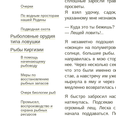
сплошные заросли трав
просветы.
Очерки
Я взял удочку, садо
По водным просторам
указанному мне незнако
нашей Родины
— Куда это ты бежишь?
Подводная охота
— Лещей ловить!..
Рыболовные орудия
типа ловушки
Я незаметно подошел
«оконце» на полуметров
Рыбы Киргизии
солнце, большие рыбы.
В помощь
направилась в мою стор
начинающему
нее. Через несколько се
рыбоводу
что это были именно о
Меры по
стае, а навстречу им уж
восстановлению
нырнула в яму и через 
рыбных запасов
медленно возвратилась 
Очерк биологии рыб
Я быстро забросил нас
натянулась. Подсекаю
Промысел,
воспроизводство и
огромный лещ. Леска с
охрана рыбных
начала поддаваться. П
ресурсов