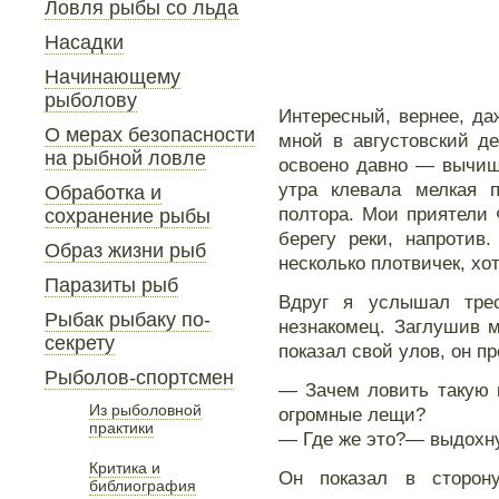
Ловля рыбы со льда
Насадки
Начинающему
рыболову
Интересный, вернее, д
О мерах безопасности
мной в августовский д
на рыбной ловле
освоено давно — вычищ
утра клевала мелкая 
Обработка и
полтора. Мои приятели
сохранение рыбы
берегу реки, напротив
Образ жизни рыб
несколько плотвичек, хо
Паразиты рыб
Вдруг я услышал тре
Рыбак рыбаку по-
незнакомец. Заглушив м
секрету
показал свой улов, он п
Рыболов-спортсмен
— Зачем ловить такую м
Из рыболовной
огромные лещи?
практики
— Где же это?— выдохну
Критика и
Он показал в сторон
библиография