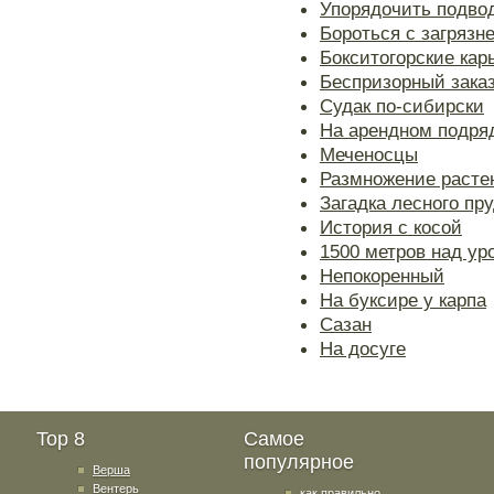
Упорядочить подво
Бороться с загрязн
Бокситогорские кар
Беспризорный зака
Судак по-сибирски
На арендном подря
Меченосцы
Размножение расте
Загадка лесного пр
История с косой
1500 метров над ур
Непокоренный
На буксире у карпа
Сазан
На досуге
Top 8
Самое
популярное
Верша
Вентерь
как правильно