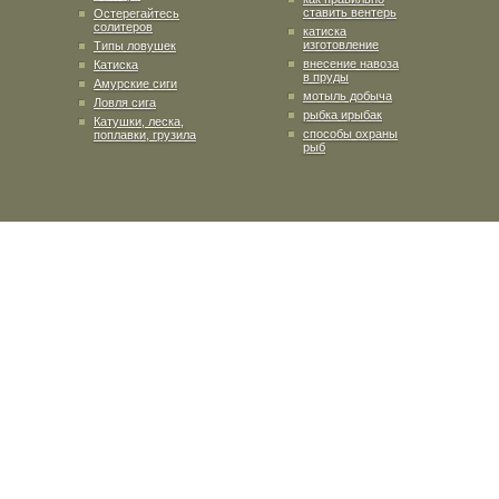
ставить вентерь
Остерегайтесь
солитеров
катиска
изготовление
Типы ловушек
внесение навоза
Катиска
в пруды
Амурские сиги
мотыль добыча
Ловля сига
рыбка ирыбак
Катушки, леска,
способы охраны
поплавки, грузила
рыб