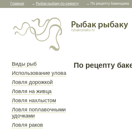
Главная
→
Рыбак рыбаку по-секрету
→
По рецепту бакенщика
Виды рыб
По рецепту бак
Использование улова
Ловля дорожкой
Ловля на живца
Ловля нахлыстом
Ловля поплавочными
удочками
Ловля раков