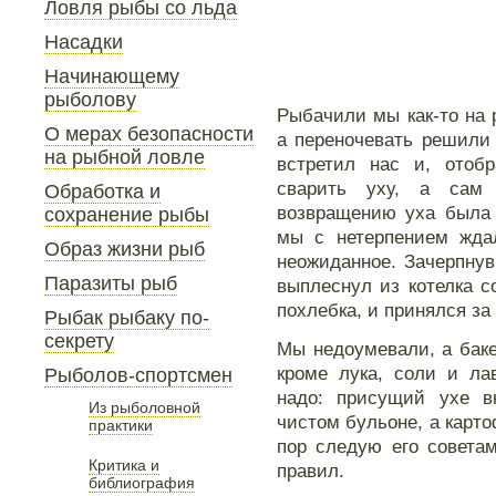
Ловля рыбы со льда
Насадки
Начинающему
рыболову
Рыбачили мы как-то на 
О мерах безопасности
а переночевать решили
на рыбной ловле
встретил нас и, отобр
сварить уху, а сам 
Обработка и
возвращению уха была 
сохранение рыбы
мы с нетерпением жда
Образ жизни рыб
неожиданное. Зачерпнув
Паразиты рыб
выплеснул из котелка со
похлебка, и принялся за
Рыбак рыбаку по-
секрету
Мы недоумевали, а баке
кроме лука, соли и ла
Рыболов-спортсмен
надо: присущий ухе в
Из рыболовной
чистом бульоне, а карто
практики
пор следую его совета
Критика и
правил.
библиография