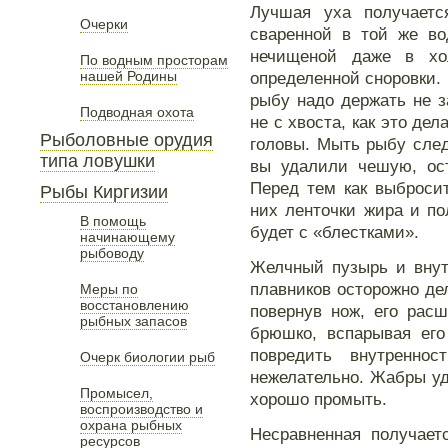
Лучшая уха получаетс
Очерки
сваренной в той же во
нечищеной даже в хо
По водным просторам
нашей Родины
определенной сноровки.
рыбу надо держать не з
Подводная охота
не с хвоста, как это де
Рыболовные орудия
головы. Мыть рыбу след
типа ловушки
вы удалили чешую, ост
Перед тем как выброси
Рыбы Киргизии
них ленточки жира и по
В помощь
будет с «блестками».
начинающему
рыбоводу
Желчный пузырь и внут
плавников осторожно де
Меры по
восстановлению
повернув нож, его рас
рыбных запасов
брюшко, вспарывая его
повредить внутренно
Очерк биологии рыб
нежелательно. Жабры уд
Промысел,
хорошо промыть.
воспроизводство и
охрана рыбных
Несравненная получает
ресурсов