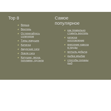
Top 8
Самое
популярное
Верша
Вентерь
как правильно
ставить вентерь
Остерегайтесь
солитеров
катиска
изготовление
Типы ловушек
внесение навоза
Катиска
в пруды
Амурские сиги
мотыль добыча
Ловля сига
рыбка ирыбак
Катушки, леска,
способы охраны
поплавки, грузила
рыб