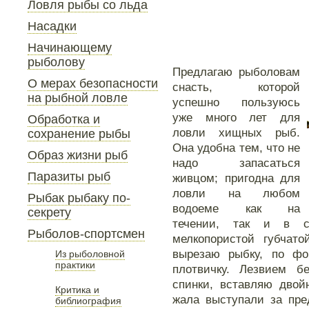
Ловля рыбы со льда
Насадки
Начинающему
рыболову
Предлагаю рыболовам
О мерах безопасности
снасть, которой
на рыбной ловле
успешно пользуюсь
уже много лет для
Обработка и
ловли хищных рыб.
сохранение рыбы
Она удобна тем, что не
Образ жизни рыб
надо запасаться
Паразиты рыб
живцом; пригодна для
ловли на любом
Рыбак рыбаку по-
водоеме как на
секрету
течении, так и в с
Рыболов-спортсмен
мелкопористой губчат
вырезаю рыбку, по ф
Из рыболовной
практики
плотвичку. Лезвием б
спинки, вставляю двой
Критика и
жала выступали за пре
библиография