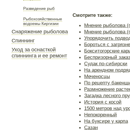
Разведение рыб
Смотрите также:
Рыбохозяйственные
водоемы Киргизии
Мнение рыболова (
Снаряжение рыболова
Мнение рыболова (
Упорядочить подво
Спиннинг
Бороться с загрязн
Уход за оснасткой
Бокситогорские кар
спиннинга и ее ремонт
Беспризорный зака
Судак по-сибирски
На арендном подря
Меченосцы
По рецепту бакенщ
Размножение расте
Загадка лесного пр
История с косой
1500 метров над ур
Непокоренный
На буксире у карпа
Сазан