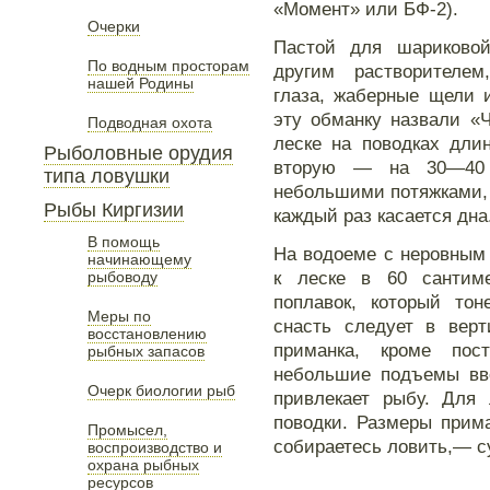
«Момент» или БФ-2).
Очерки
Пастой для шариковой
По водным просторам
другим растворителем
нашей Родины
глаза, жаберные щели 
эту обманку назвали «
Подводная охота
леске на поводках длин
Рыболовные орудия
вторую — на 30—40 
типа ловушки
небольшими потяжками, 
Рыбы Киргизии
каждый раз касается дна
В помощь
На водоеме с неровным 
начинающему
к леске в 60 сантим
рыбоводу
поплавок, который тон
Меры по
снасть следует в верт
восстановлению
приманка, кроме пост
рыбных запасов
небольшие подъемы вве
Очерк биологии рыб
привлекает рыбу. Для
поводки. Размеры прима
Промысел,
собираетесь ловить,— су
воспроизводство и
охрана рыбных
ресурсов