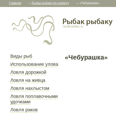
Главная
→
Рыбак рыбаку по-секрету
→
«Чебурашка»
Виды рыб
«Чебурашка»
Использование улова
Ловля дорожкой
Ловля на живца
Ловля нахлыстом
Ловля поплавочными
удочками
Ловля раков