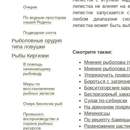
лепестка не влияет на 
Очерки
лепесток запускается 
По водным просторам
любом диапазоне ско
нашей Родины
лепестка может быть вы
Подводная охота
Рыболовные орудия
типа ловушки
Смотрите также:
Рыбы Киргизии
Мнение рыболова (
В помощь
Мнение рыболова (
начинающему
рыбоводу
Упорядочить подво
Бороться с загрязн
Меры по
Бокситогорские кар
восстановлению
рыбных запасов
Беспризорный зака
Судак по-сибирски
Очерк биологии рыб
На арендном подря
Меченосцы
Промысел,
воспроизводство и
По рецепту бакенщ
охрана рыбных
Размножение расте
ресурсов