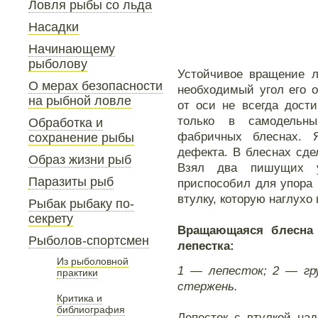
Ловля рыбы со льда
Насадки
Начинающему
рыболову
Устойчивое вращение л
О мерах безопасности
необходимый угол его о
на рыбной ловле
от оси не всегда дости
только в самодельн
Обработка и
фабричных блеснах. 
сохранение рыбы
дефекта. В блеснах сд
Образ жизни рыб
Взял два пишущих у
Паразиты рыб
приспособил для упора 
втулку, которую наглухо 
Рыбак рыбаку по-
секрету
Вращающаяся блесна 
Рыболов-спортсмен
лепестка:
Из рыболовной
1 — лепесток; 2 — гр
практики
стержень.
Критика и
библиография
Лепесток с втулкой на