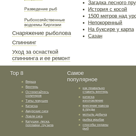
Загадка лесного пр
История с косой
Разведение рыб
1500 метров над ур
Рыбохозяйственные
Непокоренный
водоемы Киргизии
На буксире у карпа
Снаряжение рыболова
Сазан
Спиннинг
Уход за оснасткой
спиннинга и ее ремонт
Top 8
Самое
популярное
Верша
Вентерь
как правильно
ставить вентерь
Остерегайтесь
солитеров
катиска
изготовление
Типы ловушек
внесение навоза
Катиска
в пруды
Амурские сиги
мотыль добыча
Ловля сига
рыбка ирыбак
Катушки, леска,
способы охраны
поплавки, грузила
рыб