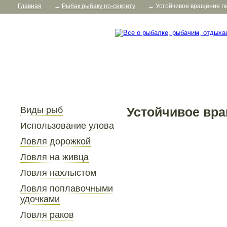
Главная
→
Рыбак рыбаку по-секрету
→
Устойчивое вращение л
Виды рыб
Устойчивое вра
Использование улова
Ловля дорожкой
Ловля на живца
Ловля нахлыстом
Ловля поплавочными
удочками
Ловля раков