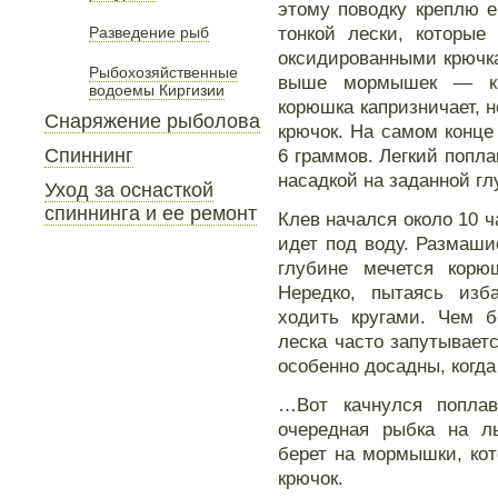
этому поводку креплю е
тонкой лески, которы
Разведение рыб
оксидированными крючка
Рыбохозяйственные
выше мормышек — крю
водоемы Киргизии
корюшка капризничает, н
Снаряжение рыболова
крючок. На самом конц
Спиннинг
6 граммов. Легкий попл
насадкой на заданной гл
Уход за оснасткой
спиннинга и ее ремонт
Клев начался около 10 ч
идет под воду. Размаши
глубине мечется корю
Нередко, пытаясь изб
ходить кругами. Чем б
леска часто запутывает
особенно досадны, когда
…Вот качнулся попла
очередная рыбка на л
берет на мормышки, кот
крючок.