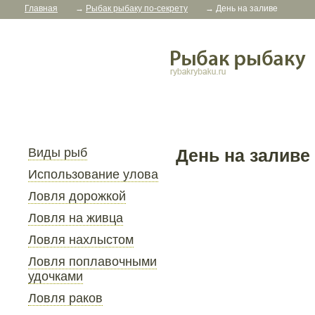
Главная
→
Рыбак рыбаку по-секрету
→
День на заливе
Виды рыб
День на заливе
Использование улова
Ловля дорожкой
Ловля на живца
Ловля нахлыстом
Ловля поплавочными
удочками
Ловля раков