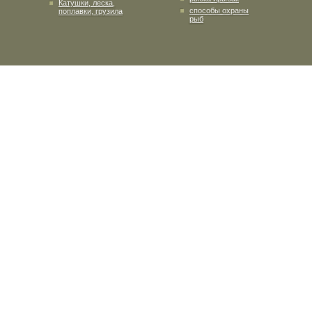
Катушки, леска,
способы охраны
поплавки, грузила
рыб