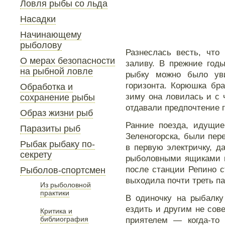
Ловля рыбы со льда
Насадки
Начинающему
рыболову
Разнеслась весть, что
О мерах безопасности
заливу. В прежние год
на рыбной ловле
рыбку можно было уви
горизонта. Корюшка бра
Обработка и
зиму она ловилась и с 
сохранение рыбы
отдавали предпочтение 
Образ жизни рыб
Ранние поезда, идущие
Паразиты рыб
Зеленогорска, были пер
Рыбак рыбаку по-
в первую электричку, д
секрету
рыболовными ящиками п
после станции Репино 
Рыболов-спортсмен
выходила почти треть п
Из рыболовной
практики
В одиночку на рыбалку
ездить и другим не сов
Критика и
библиография
приятелем — когда-то