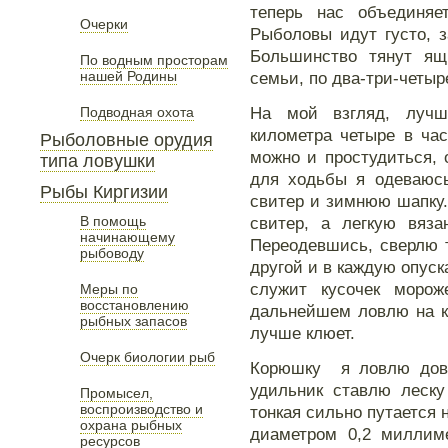
теперь нас объединяе
Очерки
Рыболовы идут густо, 
Большинство тянут ящ
По водным просторам
нашей Родины
семьи, по два-три-четыр
На мой взгляд, лучш
Подводная охота
километра четыре в час
Рыболовные орудия
можно и простудиться, 
типа ловушки
для ходьбы я одеваюсь
Рыбы Киргизии
свитер и зимнюю шапку.
В помощь
свитер, а легкую вяз
начинающему
Переодевшись, сверлю т
рыбоводу
другой и в каждую опуск
служит кусочек моро
Меры по
восстановлению
дальнейшем ловлю на к
рыбных запасов
лучше клюет.
Очерк биологии рыб
Корюшку я ловлю дово
удильник ставлю леску
Промысел,
воспроизводство и
тонкая сильно путается 
охрана рыбных
диаметром 0,2 миллим
ресурсов