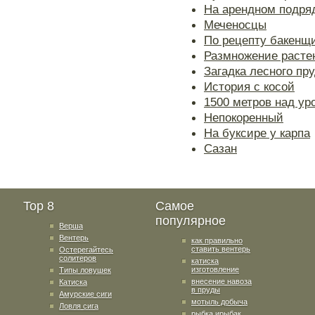
На арендном подря
Меченосцы
По рецепту бакенщ
Размножение расте
Загадка лесного пр
История с косой
1500 метров над ур
Непокоренный
На буксире у карпа
Сазан
Top 8
Самое
популярное
Верша
Вентерь
как правильно
ставить вентерь
Остерегайтесь
солитеров
катиска
изготовление
Типы ловушек
внесение навоза
Катиска
в пруды
Амурские сиги
мотыль добыча
Ловля сига
рыбка ирыбак