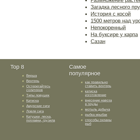
Размножение расте
Загадка лесного пр
История с косой
1500 метров над ур
Непокоренный
На буксире у карпа
Сазан
Top 8
Самое
популярное
Верша
Вентерь
как правильно
ставить вентерь
Остерегайтесь
солитеров
катиска
изготовление
Типы ловушек
внесение навоза
Катиска
в пруды
Амурские сиги
мотыль добыча
Ловля сига
рыбка ирыбак
Катушки, леска,
способы охраны
поплавки, грузила
рыб