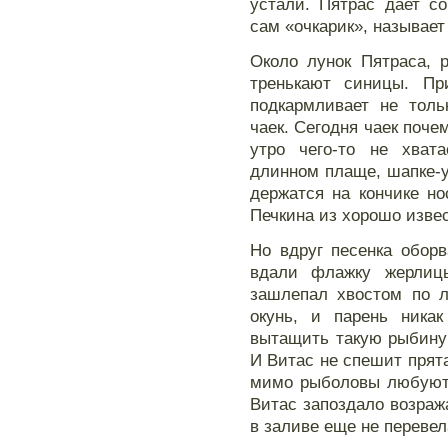
устали. Пятрас дает с
сам «очкарик», называет
Около лунок Пятраса, 
тренькают синицы. Пр
подкармливает не толь
чаек. Сегодня чаек почем
утро чего-то не хвата
длинном плаще, шапке-у
держатся на кончике но
Печкина из хорошо изве
Но вдруг песенка обор
вдали флажку жерлицы
зашлепал хвостом по л
окунь, и парень никак
вытащить такую рыбину!
И Витас не спешит прята
мимо рыболовы любуютс
Витас запоздало возража
в заливе еще не переве