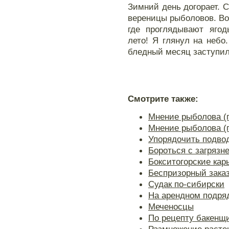
Зимний день догорает. С
вереницы рыболовов. Во
где проглядывают ягод
лето! Я глянул на небо
бледный месяц заступил
Смотрите также:
Мнение рыболова (
Мнение рыболова (
Упорядочить подво
Бороться с загрязн
Бокситогорские кар
Беспризорный зака
Судак по-сибирски
На арендном подря
Меченосцы
По рецепту бакенщ