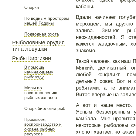
кабаны.
Очерки
Вдали начинает голубе
По водным просторам
нашей Родины
морозцем, мы дружно 
залива. Зимняя ры
Подводная охота
неожиданностей. Я ст
Рыболовные орудия
кажется загадочным, 
типа ловушки
знакомо.
Рыбы Киргизии
Такой человек, как наш 
В помощь
Мягкий, деликатный, о
начинающему
любой конфликт, пом
рыбоводу
дельный совет. Вот и 
ребятами, а те внима
Меры по
восстановлению
Витас впервые на заливе
рыбных запасов
А вот и наше место. 
Очерк биологии рыб
Ясным безветренным 
камбала. Мне нравится
Промысел,
воспроизводство и
некоторые рыболовы сч
охрана рыбных
хлопот хватает, но кака
ресурсов