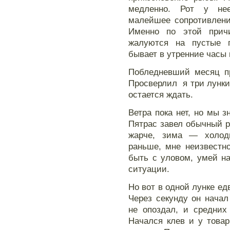
медленно. Рот у нее
малейшее сопротивлени
Именно по этой прич
жалуются на пустые п
бывает в утренние часы 
Побледневший месяц пр
Просверлил я три лунки
остается ждать.
Ветра пока нет, но мы з
Пятрас завел обычный р
жарче, зима — холод
раньше, мне неизвестн
быть с уловом, умей н
ситуации.
Но вот в одной лунке ед
Через секунду он нача
не опоздал, и средних
Начался клев и у това