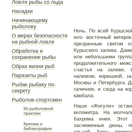
Ловля рыбы со льда
Насадки
Начинающему
рыболову
Ночь. По всей Куршско
О мерах безопасности
юго- восточный ветеро
на рыбной ловле
призрачным светом о
Куршского залива. Даж
Обработка и
или небольшими группа
сохранение рыбы
продолжительного межс
Образ жизни рыб
счастья на заливе, 
Паразиты рыб
налимом, корюшкой, з
Москвы и Петербурга. Д
Рыбак рыбаку по-
галечное, и сюда на ко
секрету
камбала.
Рыболов-спортсмен
Наши «Жигули» остано
Из рыболовной
километра. На молчал
практики
бахрома инея. Этот 
Критика и
заснеженные дюны, п
библиография
ольхой. Здесь прекра