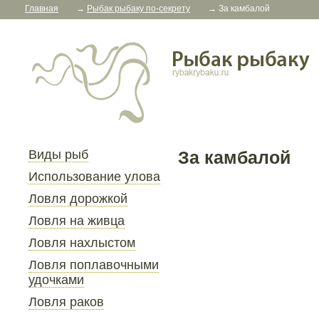
Главная
→
Рыбак рыбаку по-секрету
→
За камбалой
Виды рыб
За камбалой
Использование улова
Ловля дорожкой
Ловля на живца
Ловля нахлыстом
Ловля поплавочными
удочками
Ловля раков