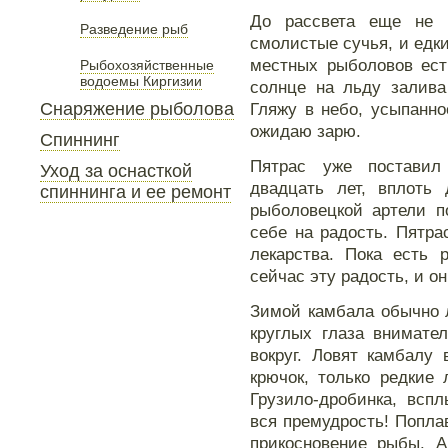
До рассвета еще не 
Разведение рыб
смолистые сучья, и едк
местных рыболовов есть
Рыбохозяйственные
водоемы Киргизии
солнце на льду залива
Снаряжение рыболова
Гляжу в небо, усыпанн
ожидаю зарю.
Спиннинг
Пятрас уже поставил
Уход за оснасткой
двадцать лет, вплоть
спиннинга и ее ремонт
рыболовецкой артели п
себе на радость. Пятра
лекарства. Пока есть
сейчас эту радость, и он
Зимой камбала обычно 
круглых глаза внимате
вокруг. Ловят камбалу
крючок, только редкие
Грузило-дробинка, всп
вся премудрость! Попла
прикосновение рыбы. А