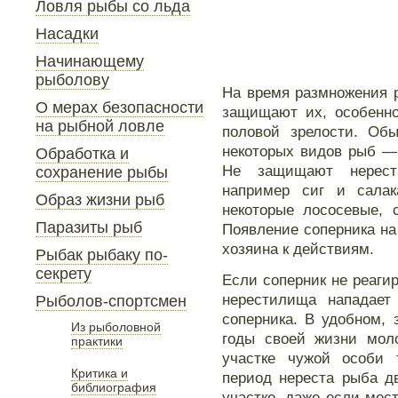
Ловля рыбы со льда
Насадки
Начинающему
рыболову
На время размножения 
О мерах безопасности
защищают их, особенно
на рыбной ловле
половой зрелости. Об
некоторых видов рыб —
Обработка и
Не защищают нерест
сохранение рыбы
например сиг и салак
Образ жизни рыб
некоторые лососевые, 
Паразиты рыб
Появление соперника н
хозяина к действиям.
Рыбак рыбаку по-
секрету
Если соперник не реаги
нерестилища нападает 
Рыболов-спортсмен
соперника. В удобном,
Из рыболовной
годы своей жизни мол
практики
участке чужой особи 
Критика и
период нереста рыба д
библиография
участке, даже если мест