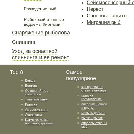
Сейсмосенсорный о
Нерест
Разведение рыб
Способы защиты
Рыбохозяйственные
Миграция рыб
водоемы Киргизии
Снаряжение рыболова
Спиннинг
Уход за оснасткой
спиннинга и ее ремонт
Top 8
Самое
популярное
Верша
Вентерь
как правильно
ставить вентерь
Остерегайтесь
солитеров
катиска
изготовление
Типы ловушек
внесение навоза
Катиска
в пруды
Амурские сиги
мотыль добыча
Ловля сига
рыбка ирыбак
Катушки, леска,
способы охраны
поплавки, грузила
рыб