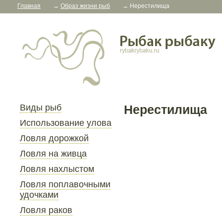
Главная
→
Образ жизни рыб
→
Нерестилища
Виды рыб
Нерестилища
Использование улова
Ловля дорожкой
Ловля на живца
Ловля нахлыстом
Ловля поплавочными
удочками
Ловля раков