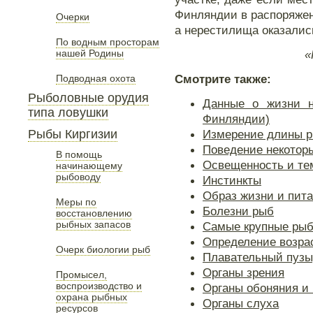
Финляндии в распоряжен
Очерки
а нерестилища оказалис
По водным просторам
нашей Родины
«
Смотрите также:
Подводная охота
Рыболовные орудия
Данные о жизни н
типа ловушки
Финляндии)
Рыбы Киргизии
Измерение длины 
Поведение некотор
В помощь
Освещенность и те
начинающему
рыбоводу
Инстинкты
Образ жизни и пит
Меры по
Болезни рыб
восстановлению
рыбных запасов
Самые крупныe рыб
Определение возра
Очерк биологии рыб
Плавательный пузы
Органы зрения
Промысел,
воспроизводство и
Органы обоняния и 
охрана рыбных
Органы слуха
ресурсов