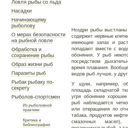
Ловля рыбы со льда
Насадки
Начинающему
рыболову
Ноздри рыбы выстланы 
О мерах безопасности
содержит нервные клетк
на рыбной ловле
имеющие запах и раст
попадают вместе с вод
Обработка и
обоняния. У рыб некот
сохранение рыбы
посредством дыхатель
Образ жизни рыб
время плавания. Вообще
Паразиты рыб
видов рыб лучше, у друг
Рыбак рыбаку по-
У щуки, например, об
секрету
площадь складчатой тк
угря обоняние хорошее
Рыболов-спортсмен
рыб наблюдается четко
Из рыболовной
или отвращения по отн
практики
табака, продуктов нефте
Критика и
смазочных масел),
библиография
питающихся рыбой, а та