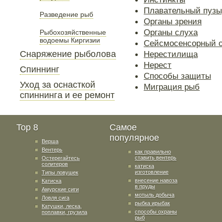
Плавательный пузы
Разведение рыб
Органы зрения
Органы слуха
Рыбохозяйственные
водоемы Киргизии
Сейсмосенсорный о
Снаряжение рыболова
Нерестилища
Нерест
Спиннинг
Способы защиты
Уход за оснасткой
Миграция рыб
спиннинга и ее ремонт
Top 8
Самое
популярное
Верша
Вентерь
как правильно
ставить вентерь
Остерегайтесь
солитеров
катиска
изготовление
Типы ловушек
внесение навоза
Катиска
в пруды
Амурские сиги
мотыль добыча
Ловля сига
рыбка ирыбак
Катушки, леска,
способы охраны
поплавки, грузила
рыб