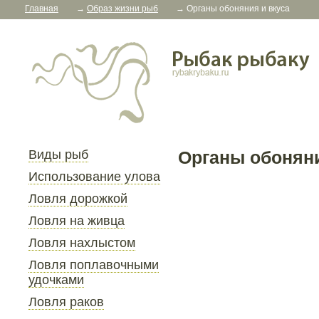
Главная
→
Образ жизни рыб
→
Органы обоняния и вкуса
Виды рыб
Органы обоняни
Использование улова
Ловля дорожкой
Ловля на живца
Ловля нахлыстом
Ловля поплавочными
удочками
Ловля раков