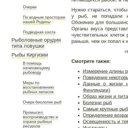
Очерки
Нужно стараться, чтоб
у рыб, не попадали 
По водным просторам
нашей Родины
Обоняние для большинс
Органы вкуса представ
Подводная охота
чувствительных клеток
Рыболовные орудия
раньше, чем он попал к н
типа ловушки
«
Рыбы Киргизии
Смотрите также:
В помощь
начинающему
Измерение длины 
рыбоводу
Поведение некотор
Меры по
Данные о жизни н
восстановлению
Финляндии)
рыбных запасов
Образ жизни и пит
Очерк биологии рыб
Болезни рыб
Самые крупныe рыб
Промысел,
Определение возра
воспроизводство и
Освещенность и те
охрана рыбных
ресурсов
Инстинкты