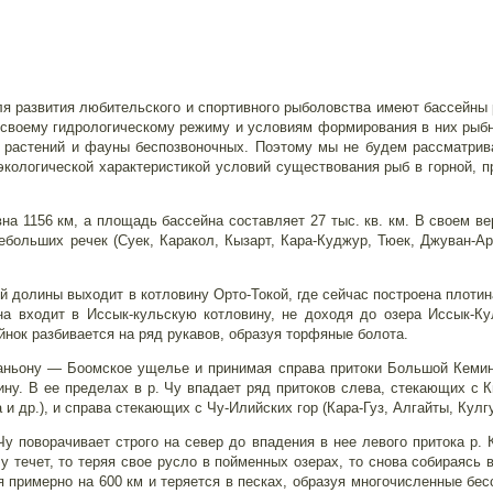
я развития любительского и спортивного рыболовства имеют бассейны р
 своему гидрологическому режиму и условиям формирования в них рыбн
 растений и фауны беспозвоночных. Поэтому мы не будем рассматрив
экологической характеристикой условий существования рыб в горной, п
на 1156 км, а площадь бассейна составляет 27 тыс. кв. км. В своем ве
ебольших речек (Суек, Каракол, Кызарт, Кара-Куджур, Тюек, Джуван-Ар
ой долины выходит в котловину Орто-Токой, где сейчас построена плоти
а входит в Иссык-кульскую котловину, не доходя до озера Иссык-Ку
йнок разбивается на ряд рукавов, образуя торфяные болота.
каньону — Боомское ущелье и принимая справа притоки Большой Кемин
ину. В ее пределах в р. Чу впадает ряд притоков слева, стекающих с К
и др.), и справа стекающих с Чу-Илийских гор (Кара-Гуз, Алгайты, Кулгу
Чу поворачивает строго на север до впадения в нее левого притока р. 
у течет, то теряя свое русло в пойменных озерах, то снова собираясь 
 примерно на 600 км и теряется в песках, образуя многочисленные бес