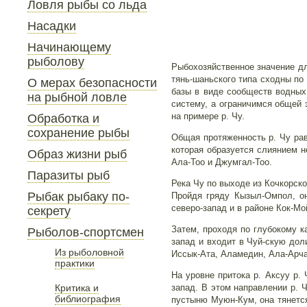
Ловля рыбы со льда
Насадки
Начинающему
рыболову
Рыбохозяйственное значение дл
тянь-шаньского типа сходны по
О мерах безопасности
базы в виде сообществ водных
на рыбной ловле
систему, а ограничимся общей 
на примере р. Чу.
Обработка и
сохранение рыбы
Общая протяженность р. Чу рав
которая образуется слиянием н
Образ жизни рыб
Ала-Тоо и Джумгал-Тоо.
Паразиты рыб
Река Чу по выходе из Кочкорск
Рыбак рыбаку по-
Пройдя гряду Кызыл-Омпол, он
северо-запад и в районе Кок-Мо
секрету
Затем, проходя по глубокому 
Рыболов-спортсмен
запад и входит в Чуй-скую дол
Из рыболовной
Иссык-Ата, Аламедин, Ала-Арча 
практики
На уровне притока р. Аксуу р. 
Критика и
запад. В этом направлении р. Ч
библиография
пустыню Муюн-Кум, она тянется