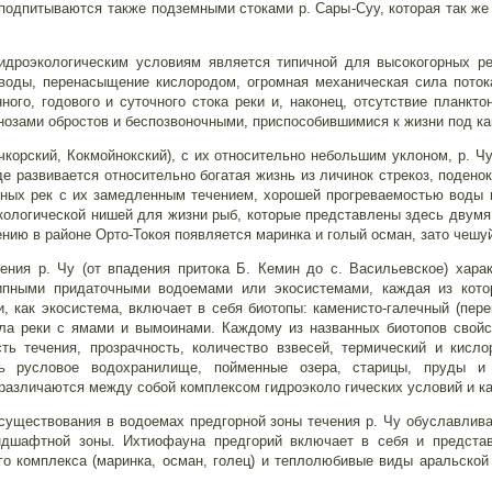
 подпитываются также подземными стоками р. Сары-Суу, которая так же 
идроэкологическим условиям является типичной для высокогорных ре
 воды, перенасыщение кислородом, огромная механическая сила поток
ного, годового и суточного стока реки и, наконец, отсутствие планкто
нозами обростов и беспозвоночными, приспособившимися к жизни под к
корский, Кокмойнокский), с их относительно небольшим уклоном, р. Чу
де развивается относительно богатая жизнь из личинок стрекоз, поденок
рных рек с их замедленным течением, хорошей прогреваемостью воды 
кологической нишей для жизни рыб, которые представлены здесь двум
ению в районе Орто-Токоя появляется маринка и голый осман, зато чешу
ения р. Чу (от впадения притока Б. Кемин до с. Васильевское) хара
типными придаточными водоемами или экосистемами, каждая из кото
и, как экосистема, включает в себя биотопы: каменисто-галечный (пере
ла реки с ямами и вымоинами. Каждому из названных биотопов свой
сть течения, прозрачность, количество взвесей, термический и кисл
ь русловое водохранилище, пойменные озера, старицы, пруды и 
азличаются между собой комплексом гидроэколо гических условий и к
существования в водоемах предгорной зоны течения р. Чу обуславлив
дшафтной зоны. Ихтиофауна предгорий включает в себя и представ
ого комплекса (маринка, осман, голец) и теплолюбивые виды аральской