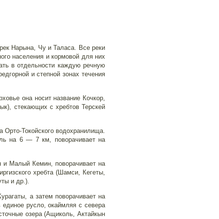
ек Нарына, Чу и Таласа. Все реки
ого населения и кормовой для них
ать в отдельности каждую речную
редгорной и степной зонах течения
рховье она носит название Кочкор,
ык), стекающих с хребтов Терскей
на Орто-Токойского водохранилища.
ль на 6 — 7 км, поворачивает на
 и Малый Кемин, поворачивает на
иргизского хребта (Шамси, Кегеты,
ты и др.).
Курагаты, а затем поворачивает на
в единое русло, окаймляя с севера
сточные озера (Ащиколь, Актайкын