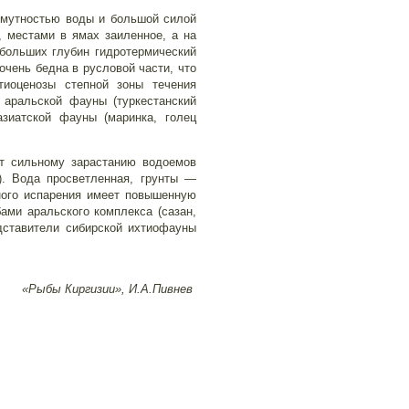
й мутностью воды и большой силой
, местами в ямах заиленное, а на
 больших глубин гидротермический
очень бедна в русловой части, что
тиоценозы степной зоны течения
 аральской фауны (туркестанский
азиатской фауны (маринка, голец
ет сильному зарастанию водоемов
). Вода просветленная, грунты —
ного испарения имеет повышенную
ми аральского комплекса (сазан,
едставители сибирской ихтиофауны
«Рыбы Киргизии», И.А.Пивнев