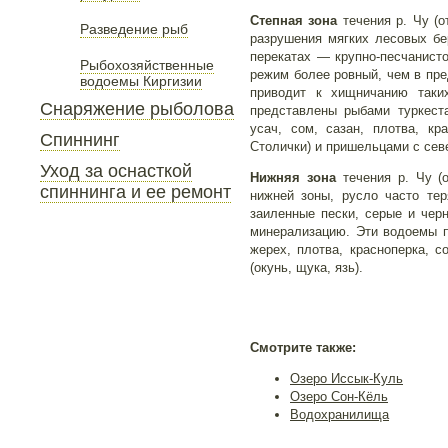
Степная зона
течения р. Чу (
Разведение рыб
разрушения мягких лесовых бе
перекатах — крупно-песчанист
Рыбохозяйственные
режим более ровный, чем в пре
водоемы Киргизии
приводит к хищничанию таких
Снаряжение рыболова
представлены рыбами туркеста
усач, сом, сазан, плотва, кр
Спиннинг
Столички) и пришельцами с север
Уход за оснасткой
Нижняя зона
течения р. Чу (о
спиннинга и ее ремонт
нижней зоны, русло часто тер
заиленные пески, серые и чер
минерализацию. Эти водоемы п
жерех, плотва, красноперка, 
(окунь, щука, язь).
Смотрите также:
Озеро Иссык-Куль
Озеро Сон-Кёль
Водохранилища