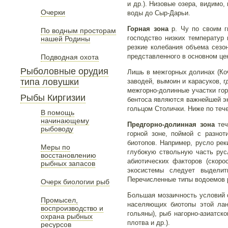
и др.). Низовые озера, видимо,
Очерки
воды до Сыр-Дарьи.
Горная зона
р. Чу по своим г
По водным просторам
господство низких температур
нашей Родины
резкие колебания объема сезон
представленного в основном це
Подводная охота
Рыболовные орудия
Лишь в межгорных долинах (Коч
типа ловушки
заводей, вымоин и карасуков, г
межгорно-долинные участки го
Рыбы Киргизии
бентоса являются важнейшей э
гольцом Столички. Ниже по теч
В помощь
начинающему
Предгорно-долинная зона
теч
рыбоводу
горной зоне, поймой с разно
биотопов. Например, русло рек
Меры по
глубокую ствольную часть рус
восстановлению
абиотических факторов (скоро
рыбных запасов
экосистемы следует выделит
Перечисленные типы водоемов р
Очерк биологии рыб
Большая мозаичность условий 
Промысел,
населяющих биотопы этой лан
воспроизводство и
гольяны), рыб нагорно-азиатск
охрана рыбных
плотва и др.).
ресурсов