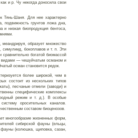
как и р. Чу некогда доносила свои
к Тянь-Шаня. Для нее характерно
а, подвижность грунтов ложа дна,
на и низкая биопродукция бентоса,
амнями.
, меандрируя, образует множество
, симулиид, бокоплавов и т. п. Эти
и сравнительно богатой биомассой
я видами — чешуйчатым османом и
йчатый осман становится редок.
ктеризуется более широкой, чем в
рых состоит из нескольких типов
каты), песчаные отмели (заводи) и
ственны специфические комплексы
ородный режим и т. д.). В особые
систему оросительных каналов.
ачественным составом биоценозов.
ает многообразие жизненных форм,
ителей сибирской фауны (ельцы,
 фауны (колюшка, щиповка, сазан,