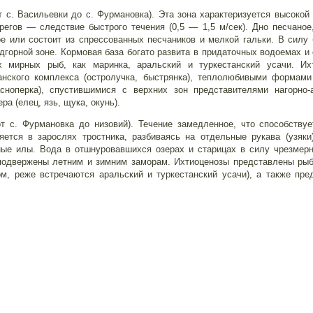
от с. Васильевки до с. Фурмановка). Эта зона характеризуется высоко
регов — следствие быстрого течения (0,5 — 1,5 м/сек). Дно песчаное
ое или состоит из спрессованных песчаников и мелкой гальки. В силу
дгорной зоне. Кормовая база богато развита в придаточных водоемах и 
 мирных рыб, как маринка, аральский и туркестанский усачи. Их
нского комплекса (остролучка, быстрянка), теплолюбивыми формами
асноперка), спустившимися с верхних зон представителями нагорно-
а (елец, язь, щука, окунь).
т с. Фурмановка до низовий). Течение замедленное, что способству
яется в зарослях тростника, разбиваясь на отдельные рукава (узяки
ные илы. Вода в отшнуровавшихся озерах и старицах в силу чрезмер
одвержены летним и зимним заморам. Ихтиоценозы представлены рыба
сом, реже встречаются аральский и туркестанский усачи), а также пр