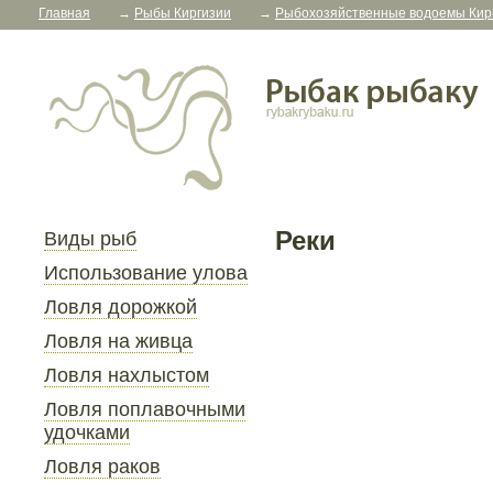
Главная
→
Рыбы Киргизии
→
Рыбохозяйственные водоемы Кир
Реки
Виды рыб
Использование улова
Ловля дорожкой
Ловля на живца
Ловля нахлыстом
Ловля поплавочными
удочками
Ловля раков