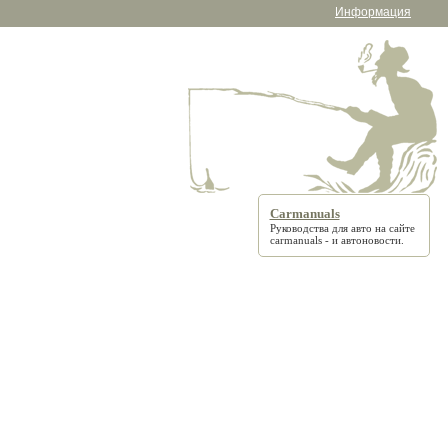
Информация
Carmanuals
Руководства для авто на сайте
carmanuals
- и автоновости.