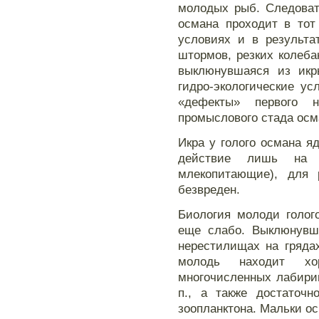
молодых рыб. Следоват
османа проходит в тот
условиях и в результа
штормов, резких колебан
выклюнувшаяся из икр
гидро-экологические ус
«дефекты» первого н
промыслового стада осм
Икра у голого османа яд
действие лишь на т
млекопитающие), для
безвреден.
Биология молоди голог
еще слабо. Выклюнувш
нерестилищах на гряда
молодь находит х
многочисленных лабири
п., а также достато
зоопланктона. Мальки о