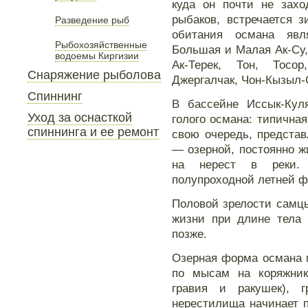
куда он почти не захо
рыбаков, встречается 
Разведение рыб
обитания османа явл
Рыбохозяйственные
Большая и Малая Ак-Су, 
водоемы Киргизии
Ак-Терек, Тон, Тос
Снаряжение рыболова
Джергалчак, Чон-Кызыл-
Спиннинг
В бассейне Иссык-Кул
Уход за оснасткой
голого османа: типичная
спиннинга и ее ремонт
свою очередь, предста
— озерной, постоянно ж
на нерест в реки.
полупроходной летней 
Половой зрелости самц
жизни при длине тела 
позже.
Озерная форма османа м
по мысам на коряжник
гравия и ракушек), 
нерестилища начинает 