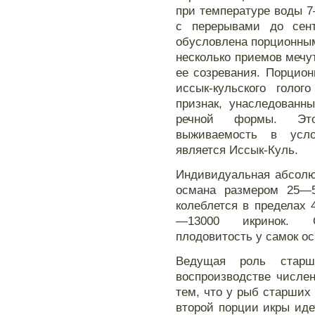
при температуре воды 7
с перерывами до сент
обусловлена порционным
несколько приемов мечу
ее созревания. Порцио
иссык-кульского голог
признак, унаследованн
речной формы. Эт
выживаемость в усло
является Иссык-Куль.
Индивидуальная абсолют
османа размером 25—
колеблется в пределах 
—13000 икринок. О
плодовитость у самок ос
Ведущая роль старш
воспроизводстве числе
тем, что у рыб старших 
второй порции икры идет