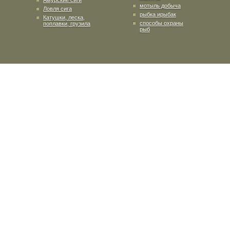
Амурские сиги
мотыль добыча
Ловля сига
рыбка ирыбак
Катушки, леска,
способы охраны
поплавки, грузила
рыб