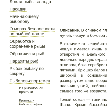
Ловля рыбы со льда
Насадки
Начинающему
рыболову
О мерах безопасности
Описание.
В спинном плав
на рыбной ловле
лучей; чешуй в боковой
Обработка и
В отличие от чешуйчаты
сохранение рыбы
чешуя имеется лишь в 
Образ жизни рыб
отверстия и анального
довольно нарядно окраш
Паразиты рыб
отливом, бока серебрис
Рыбак рыбаку по-
пятнами, брюшко белое 
секрету
широкий в основани
развернутом виде веер
Рыболов-спортсмен
плавник узкий, неболь
Из рыболовной
самцов того же возраста
практики
Голый осман — типичный
Критика и
библиография
Шаня. Кроме бассейна