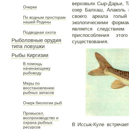
верховьях Сыр-Дарьи, Та
Очерки
озер Балхаш, Алаколь 
своего ареала голый
По водным просторам
нашей Родины
экологическими форма
является следствием
Подводная охота
приспособления это
Рыболовные орудия
существования.
типа ловушки
Рыбы Киргизии
В помощь
начинающему
рыбоводу
Меры по
восстановлению
рыбных запасов
Очерк биологии рыб
Промысел,
воспроизводство и
охрана рыбных
В Иссык-Куле встречает
ресурсов