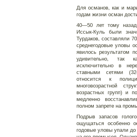
Для османов, как и мари
годам жизни осман дости
40—50 лет тому назад
Иссык-Куль были знач
Турдаков, составляли 70
среднегодовые уловы о
явилось результатом п
удивительно, так 
исключительно в нер
ставными сетями (32
относится к полиц
многовозрастной стру
возрастных групп) и п
медленно восстанавл
полном запрете на пром
Подрыв запасов голог
ощущаться особенно ос
годовые уловы упали до 
на его промысел. Однако