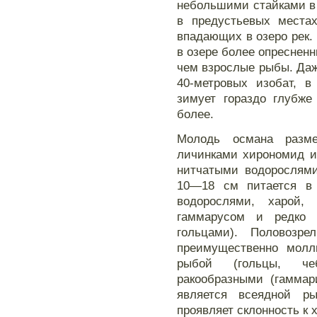
небольшими стайками в
в предустьевых местах
впадающих в озеро рек. 
в озере более опресненн
чем взрослые рыбы. Даж
40-метровых изобат, в
зимует гораздо глубж
более.
Молодь османа разм
личинками хирономид и
нитчатыми водорослями
10—18 см питается в
водорослями, харой,
гаммарусом и редко 
гольцами). Половозр
преимущественно молл
рыбой (гольцы, че
ракообразными (гаммар
является всеядной р
проявляет склонность к