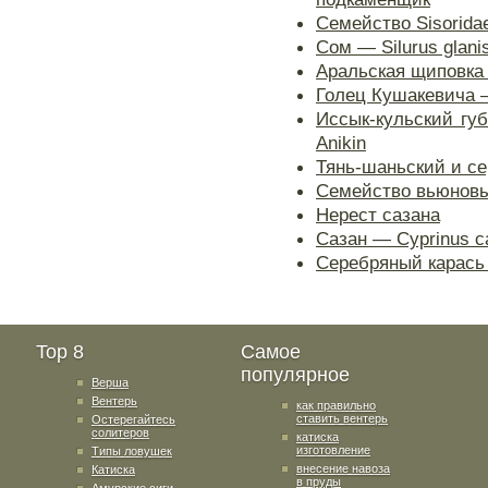
Семейство Sisorida
Сом — Silurus glanis
Аральская щиповка —
Голец Кушакевича —
Иссык-кульский губа
Anikin
Тянь-шаньский и с
Семейство вьюновые
Нерест сазана
Сазан — Cyprinus ca
Серебряный карась —
Top 8
Самое
популярное
Верша
Вентерь
как правильно
ставить вентерь
Остерегайтесь
солитеров
катиска
изготовление
Типы ловушек
внесение навоза
Катиска
в пруды