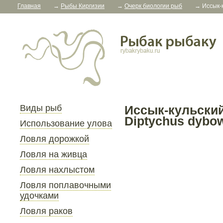
Главная
→
Рыбы Киргизии
→
Очерк биологии рыб
→
Иссык-к
Виды рыб
Иссык-кульски
Diptychus dybow
Использование улова
Ловля дорожкой
Ловля на живца
Ловля нахлыстом
Ловля поплавочными
удочками
Ловля раков