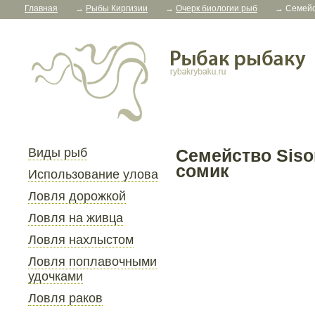
Главная
→
Рыбы Киргизии
→
Очерк биологии рыб
→
Семейс
Виды рыб
Семейство Siso
сомик
Использование улова
Ловля дорожкой
Ловля на живца
Ловля нахлыстом
Ловля поплавочными
удочками
Ловля раков