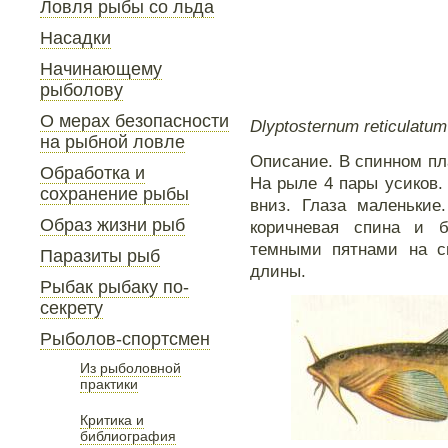
Ловля рыбы со льда
Насадки
Начинающему
рыболову
О мерах безопасности
Dlyptosternum reticulatum
на рыбной ловле
Описание. В спинном пла
Обработка и
На рыле 4 пары усиков.
сохранение рыбы
вниз. Глаза маленькие
Образ жизни рыб
коричневая спина и 
темными пятнами на с
Паразиты рыб
длины.
Рыбак рыбаку по-
секрету
Рыболов-спортсмен
Из рыболовной
практики
Критика и
библиография