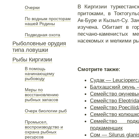
В Киргизии туркестанс
Очерки
притоками, в Токтогул
По водным просторам
Ак-Буре и Кызыл-Су. Зан
нашей Родины
изучена. Обитает в го
песчано-каменистых м
Подводная охота
насекомых и мелкими р
Рыболовные орудия
типа ловушки
Рыбы Киргизии
В помощь
Смотрите также:
начинающему
рыбоводу
Судак — Leucioperca
Балхашский окунь —
Меры по
Семейство окуневы
восстановлению
рыбных запасов
Семейство Eleotrid
Семейство Poecilii
Очерк биологии рыб
Семейство колюшк
Семейство подк
Промысел,
воспроизводство и
подкаменщик
охрана рыбных
Сом — Silurus glanis
ресурсов