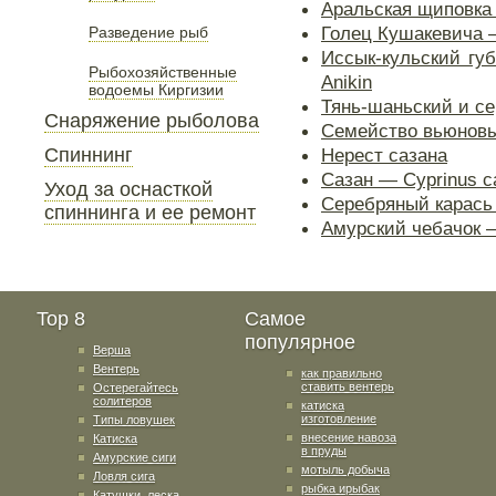
Аральская щиповка —
Голец Кушакевича —
Разведение рыб
Иссык-кульский губа
Рыбохозяйственные
Anikin
водоемы Киргизии
Тянь-шаньский и с
Снаряжение рыболова
Семейство вьюновые
Спиннинг
Нерест сазана
Сазан — Cyprinus ca
Уход за оснасткой
Серебряный карась —
спиннинга и ее ремонт
Амурский чебачок —
Top 8
Самое
популярное
Верша
Вентерь
как правильно
ставить вентерь
Остерегайтесь
солитеров
катиска
изготовление
Типы ловушек
внесение навоза
Катиска
в пруды
Амурские сиги
мотыль добыча
Ловля сига
рыбка ирыбак
Катушки, леска,