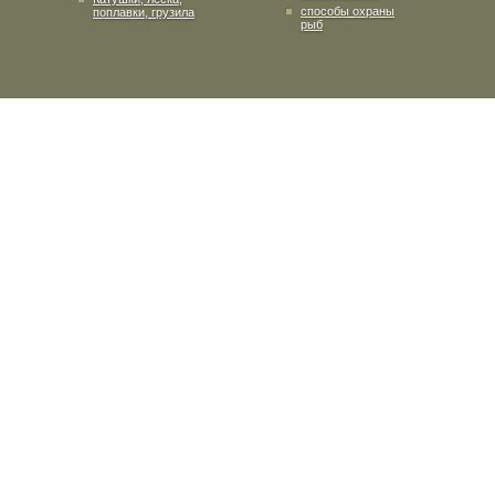
способы охраны
поплавки, грузила
рыб