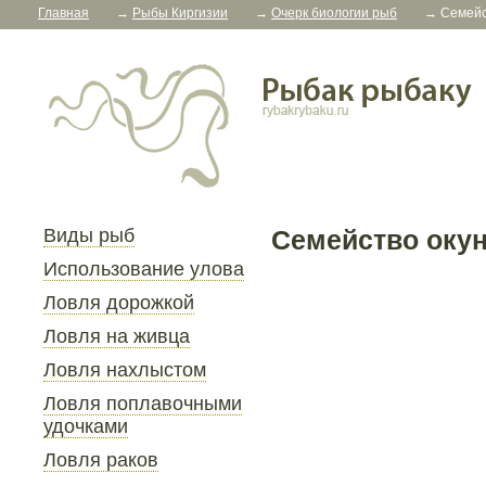
Главная
→
Рыбы Киргизии
→
Очерк биологии рыб
→
Семейс
Виды рыб
Семейство оку
Использование улова
Ловля дорожкой
Ловля на живца
Ловля нахлыстом
Ловля поплавочными
удочками
Ловля раков