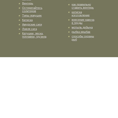
Вентерь
как правильно
ставить вентерь
Остерегайтесь
солитеров
катиска
изготовление
Типы ловушек
внесение навоза
Катиска
в пруды
Амурские сиги
мотыль добыча
Ловля сига
рыбка ирыбак
Катушки, леска,
способы охраны
поплавки, грузила
рыб