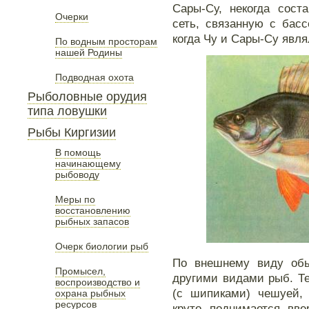
Сары-Су, некогда сост
Очерки
сеть, связанную с бас
когда Чу и Сары-Су явл
По водным просторам
нашей Родины
Подводная охота
Рыболовные орудия
типа ловушки
Рыбы Киргизии
В помощь
начинающему
рыбоводу
Меры по
восстановлению
рыбных запасов
Очерк биологии рыб
По внешнему виду обык
Промысел,
другими видами рыб. Те
воспроизводство и
(с шипиками) чешуей, 
охрана рыбных
ресурсов
круто поднимается вве