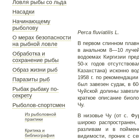
Ловля рыбы со льда
Насадки
Начинающему
рыболову
Perca fluviatilis L.
О мерах безопасности
В первом спинном плавни
на рыбной ловле
в анальном 8—10 лучей
Обработка и
водоемах Киргизии пред
сохранение рыбы
50-х годов отсутствов
Образ жизни рыб
Казахстана) исконно во
1958 г. по рекомендации
Паразиты рыб
был завезен судак, в 6
Рыбак рыбаку по-
Чуйской долины завезл
секрету
краткое описание биоло
Чу.
Рыболов-спортсмен
Из рыболовной
В низовье Чу (от с. Фу
практики
широко распространен,
разливам и в поймен
Критика и
библиография
видимости, проник с с