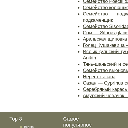
Семейство Poecilii
Семейство колюшк
Семейство подк
подкаменщик
Семейство Sisorida
Сом — Silurus glanis
Аральская щиповка —
Голец Кушакевича —
Иссык-кульский губа
Anikin
Тянь-шаньский и с
Семейство вьюновые
Нерест сазана
Сазан — Cyprinus ca
Серебряный карась —
Амурский чебачок —
Top 8
Самое
популярное
Верша