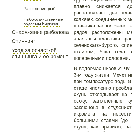
плавно снижается д
Разведение рыб
расположены два пла
колючек, соединенных ме
Рыбохозяйственные
водоемы Киргизии
плавника расположено те
Снаряжение рыболова
рядов расположены м
анальный плавники кра
Спиннинг
зеленовато-бурого, сп
Уход за оснасткой
отливом, бока тела 
спиннинга и ее ремонт
поперечными полосами. 
В водоемах низовья Чу 
3-м году жизни. Мечет 
при температуре воды 8
стаде численно преобла
окунь откладывает на 
осоку, затопленные к
заключена в студенис
икромета на нерест
большими стаями (до н
окуня, как правило, р