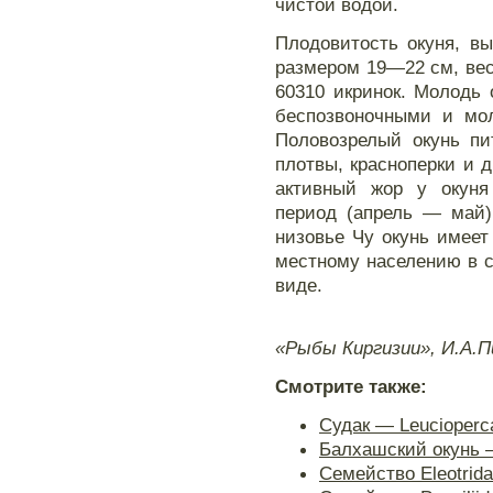
чистой водой.
Плодовитость окуня, в
размером 19—22 см, вес
60310 икринок. Молодь 
беспозвоночными и мо
Половозрелый окунь пи
плотвы, красноперки и 
активный жор у окуня
период (апрель — май)
низовье Чу окунь имеет
местному населению в 
виде.
«Рыбы Киргизии», И.А.П
Смотрите также:
Судак — Leucioperca
Балхашский окунь —
Семейство Eleotrid