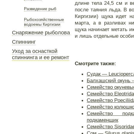
длине тела 24,5 см и ве
Разведение рыб
после таяния льда. В в
Киргизии) щука идет н
Рыбохозяйственные
марта, а в разливах н
водоемы Киргизии
щука начинает метать ик
Снаряжение рыболова
и лишь отдельные особи 
Спиннинг
Уход за оснасткой
спиннинга и ее ремонт
Смотрите также:
Судак — Leucioperca
Балхашский окунь —
Семейство окуневы
Семейство Eleotrid
Семейство Poecilii
Семейство колюшк
Семейство подк
подкаменщик
Семейство Sisorida
Сом — Silurus glanis