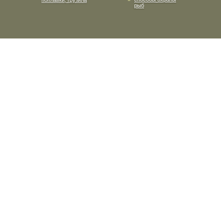
поплавки, грузила
рыб