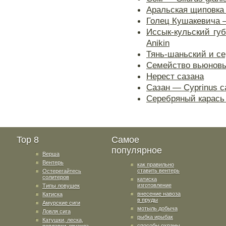
Аральская щиповка —
Голец Кушакевича —
Иссык-кульский губа
Anikin
Тянь-шаньский и с
Семейство вьюновые
Нерест сазана
Сазан — Cyprinus ca
Серебряный карась —
Top 8
Самое
популярное
Верша
Вентерь
как правильно
ставить вентерь
Остерегайтесь
солитеров
катиска
изготовление
Типы ловушек
внесение навоза
Катиска
в пруды
Амурские сиги
мотыль добыча
Ловля сига
рыбка ирыбак
Катушки, леска,
способы охраны