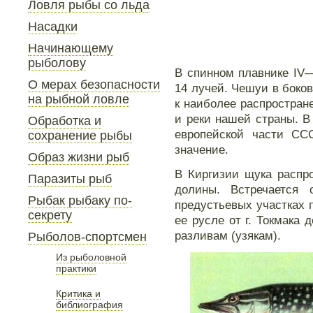
Ловля рыбы со льда
Насадки
Начинающему
рыболову
В спинном плавнике IV—
О мерах безопасности
14 лучей. Чешуи в боко
на рыбной ловле
к наиболее распростра
и реки нашей страны. В
Обработка и
европейской части СС
сохранение рыбы
значение.
Образ жизни рыб
В Киргизии щука распр
Паразиты рыб
долины. Встречается 
Рыбак рыбаку по-
предустьевых участках п
секрету
ее русле от г. Токмака 
разливам (узякам).
Рыболов-спортсмен
Из рыболовной
практики
Критика и
библиография