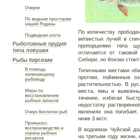
Очерки
По водным просторам
нашей Родины
По количеству прободе
Подводная охота
ветвистых лучей в спи
Рыболовные орудия
пропорциями тела щу
типа ловушки
отличается от таковой
Сибири, но близко стоит
Рыбы Киргизии
В помощь
Типичными местами оби
начинающему
протоки, пойменные о
рыбоводу
растительностью. В рус
Меры по
места, ямы и вымоины
восстановлению
течение, избегая быст
рыбных запасов
недостатку растворенно
явлениях она погибает
Очерк биологии рыб
ниже 3 мг/л.
Промысел,
воспроизводство и
В водоемах Чуйской до
охрана рыбных
на третьем году жизни, 
ресурсов