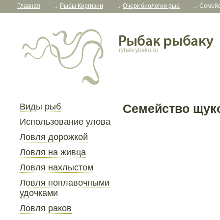
Главная
→
Рыбы Киргизии
→
Очерк биологии рыб
→
Семейс
Виды рыб
Семейство щук
Использование улова
Ловля дорожкой
Ловля на живца
Ловля нахлыстом
Ловля поплавочными
удочками
Ловля раков