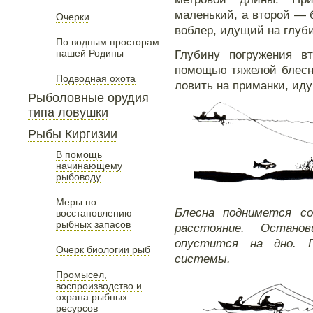
маленький, а второй —
Очерки
воблер, идущий на глуб
По водным просторам
нашей Родины
Глубину погружения в
помощью тяжелой блесн
Подводная охота
ловить на приманки, ид
Рыболовные орудия
типа ловушки
Рыбы Киргизии
В помощь
начинающему
рыбоводу
Меры по
Блесна поднимется со
восстановлению
рыбных запасов
расстояние. Остано
опустится на дно. П
Очерк биологии рыб
системы.
Промысел,
воспроизводство и
охрана рыбных
ресурсов