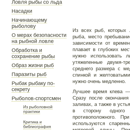
Ловля рыбы со льда
Насадки
Начинающему
рыболову
Из всех рыб, которых 
О мерах безопасности
рыба, место пребывани
на рыбной ловле
зависимости от времен
плавает в глубоких ме
Обработка и
нужно использовать 
сохранение рыбы
утяжеленные двумя-т
Образ жизни рыб
среднего размера с ме
Паразиты рыб
спинкой и желтоватыми
нужно очень медленно.
Рыбак рыбаку по-
секрету
Лучшее время клева — 
Сразу после окончания
Рыболов-спортсмен
заливах, а также в усть
Из рыболовной
в сторону одного 
практики
противоположного. П
Критика и
используются спаренн
библиография
метровой длины. При