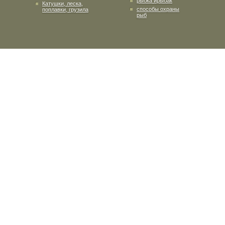
рыбка ирыбак
Катушки, леска,
способы охраны
поплавки, грузила
рыб