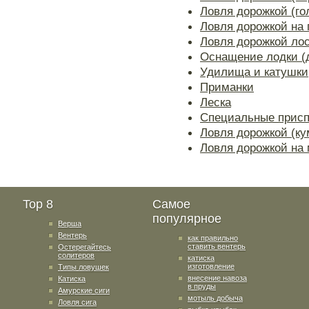
Ловля дорожкой (го
Ловля дорожкой на 
Ловля дорожкой ло
Оснащение лодки (
Удилища и катушки
Приманки
Леска
Специальные прис
Ловля дорожкой (ку
Ловля дорожкой на 
Top 8
Самое
популярное
Верша
Вентерь
как правильно
ставить вентерь
Остерегайтесь
солитеров
катиска
изготовление
Типы ловушек
внесение навоза
Катиска
в пруды
Амурские сиги
мотыль добыча
Ловля сига