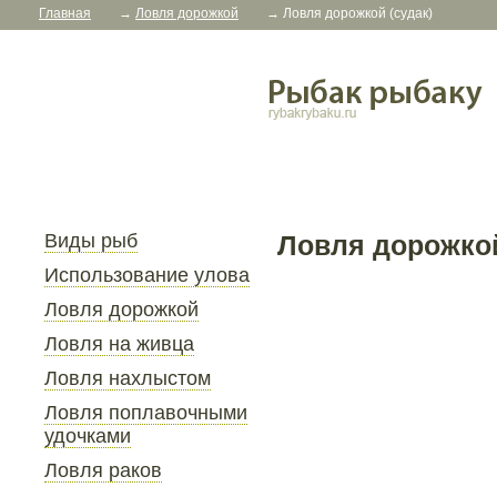
Главная
→
Ловля дорожкой
→
Ловля дорожкой (судак)
Виды рыб
Ловля дорожкой
Использование улова
Ловля дорожкой
Ловля на живца
Ловля нахлыстом
Ловля поплавочными
удочками
Ловля раков