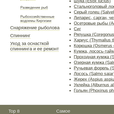
Щука (Esox lucius)
Стальноголовый лос
Разведение рыб
Серый голец (Salve
Рыбохозяйственные
Липарис, сарган, ч
водоемы Киргизии
Осетровые рыбы (Ac
Снаряжение рыболова
Сиг
Ряпушка (Coregonus 
Спиннинг
Хариус (Thymallus t
Уход за оснасткой
Корюшка (Osmerus e
спиннинга и ее ремонт
Кумжа, лосось-тай
Проходная кумжа (Sal
Озерная кумжа (Salmo
Ручьевая форель (Sal
Лосось (Salmo saiar
Жерех (Aspius aspiu
Уклейка (Alburnus a
Гольян (Phoxinus ph
Top 8
Самое