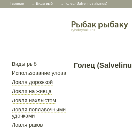
Главная
→
Виды рыб
→
Голец (Salvelinus alpinus)
Виды рыб
Голец (Salvelinu
Использование улова
Ловля дорожкой
Ловля на живца
Ловля нахлыстом
Ловля поплавочными
удочками
Ловля раков