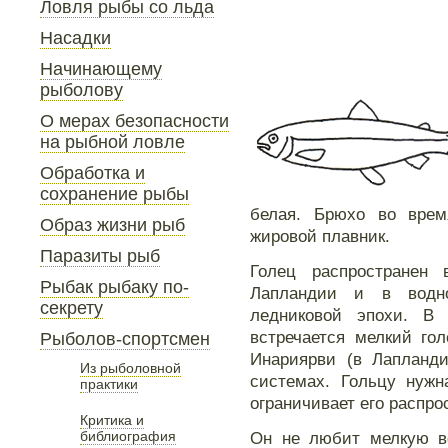
Ловля рыбы со льда
Насадки
Начинающему
рыболову
О мерах безопасности
на рыбной ловле
Обработка и
сохранение рыбы
белая. Брюхо во врем
Образ жизни рыб
жировой плавник.
Паразиты рыб
Голец распространен 
Рыбак рыбаку по-
Лапландии и в водн
секрету
ледниковой эпохи. В
встречается мелкий го
Рыболов-спортсмен
Инариярви (в Лапланд
Из рыболовной
системах. Гольцу нужн
практики
ограничивает его распро
Критика и
библиография
Он не любит мелкую во