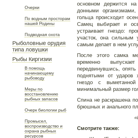
основном держится на
Очерки
донными организмами,
гольца происходит осен
По водным просторам
нашей Родины
Самец выбирает и осв
устраивает гнездо: пр
Подводная охота
участок, она сильным 
Рыболовные орудия
самым делает в нем угл
типа ловушки
После этого самка м
Рыбы Киргизии
временно выпуска
В помощь
передвинувшись, опять 
начинающему
поднятыми от ударов х
рыбоводу
гнездо с выметанной
минимальный размер го
Меры по
восстановлению
рыбных запасов
Спина не раскрашена по
брюшных и анального пл
Очерк биологии рыб
«
Промысел,
воспроизводство и
Смотрите также:
охрана рыбных
ресурсов