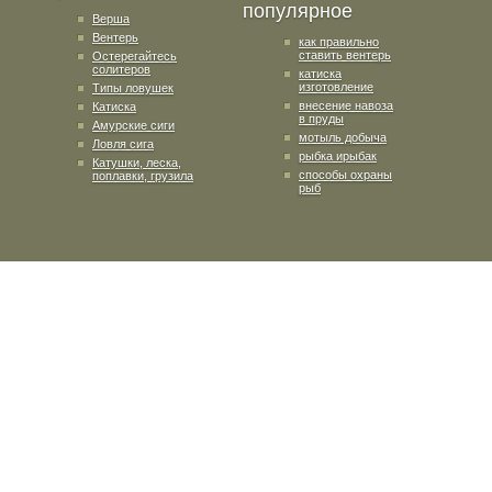
популярное
Верша
Вентерь
как правильно
ставить вентерь
Остерегайтесь
солитеров
катиска
изготовление
Типы ловушек
внесение навоза
Катиска
в пруды
Амурские сиги
мотыль добыча
Ловля сига
рыбка ирыбак
Катушки, леска,
способы охраны
поплавки, грузила
рыб