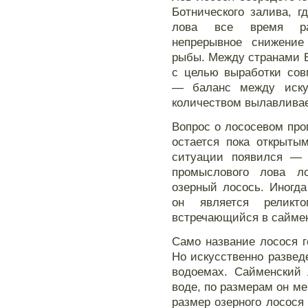
Ботнического залива, г
лова все время рас
непрерывное снижение
рыбы. Между странами Б
с целью выработки сов
— баланс между иску
количеством вылавливае
Вопрос о лососевом пр
остается пока открыты
ситуации появился — 
промыслового лова л
озерный лосось. Иногд
он является реликт
встречающийся в саймен
Само название лосося г
Но искусственно развед
водоемах. Сайменский 
воде, по размерам он м
размер озерного лосося