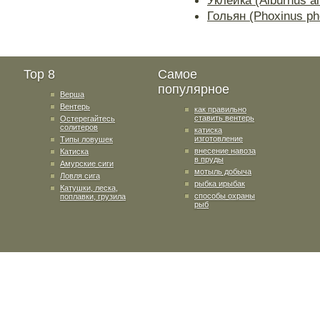
Уклейка (Alburnus a
Гольян (Phoxinus ph
Top 8
Самое
популярное
Верша
Вентерь
как правильно
ставить вентерь
Остерегайтесь
солитеров
катиска
изготовление
Типы ловушек
внесение навоза
Катиска
в пруды
Амурские сиги
мотыль добыча
Ловля сига
рыбка ирыбак
Катушки, леска,
способы охраны
поплавки, грузила
рыб