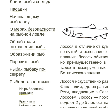
Ловля рыбы со льда
Насадки
Начинающему
рыболову
О мерах безопасности
на рыбной ловле
Обработка и
лосося в отличие от кум
сохранение рыбы
вогнутый и основание х
Образ жизни рыб
плавник. Лосось обитае
Паразиты рыб
но преимущественно в 
также в незапруженных
Рыбак рыбаку по-
Ботнического залива.
секрету
Лосося искусственно раз
Рыболов-спортсмен
Финляндии, где он рань
Из рыболовной
Реки, впадающие в Севе
практики
лососем. Лосось — прох
Критика и
воде от 2 до 5 лет, ест 
библиография
становится хищной рыб