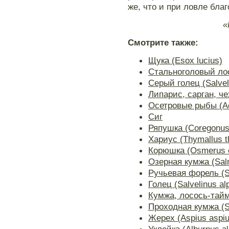
же, что и при ловле благ
«
Смотрите также:
Щука (Esox lucius)
Стальноголовый лос
Серый голец (Salve
Липарис, сарган, ч
Осетровые рыбы (Ac
Сиг
Ряпушка (Coregonus 
Хариус (Thymallus t
Корюшка (Osmerus e
Озерная кумжа (Salmo
Ручьевая форель (Sal
Голец (Salvelinus al
Кумжа, лосось-тай
Проходная кумжа (Sal
Жерех (Aspius aspiu