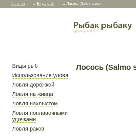
Главная
→
Виды рыб
→
Лосось (Salmo saiar)
Виды рыб
Лосось (Salmo s
Использование улова
Ловля дорожкой
Ловля на живца
Ловля нахлыстом
Ловля поплавочными
удочками
Ловля раков