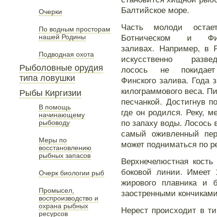
Балтийское море.
Очерки
Часть молоди остае
По водным просторам
нашей Родины
Ботническом и Фи
заливах. Например, в 
Подводная охота
искусственно развед
Рыболовные орудия
лосось не покидае
типа ловушки
Финского залива. Года 
килограммового веса. Пи
Рыбы Киргизии
песчанкой. Достигнув по
В помощь
где он родился. Реку, м
начинающему
по запаху воды. Лосось в
рыбоводу
самый оживленный пер
Меры по
может подниматься по ре
восстановлению
рыбных запасов
Верхнечелюстная кость
боковой линии. Имеет
Очерк биологии рыб
жирового плавника и б
Промысел,
заостренными кончиками
воспроизводство и
охрана рыбных
Нерест происходит в т
ресурсов