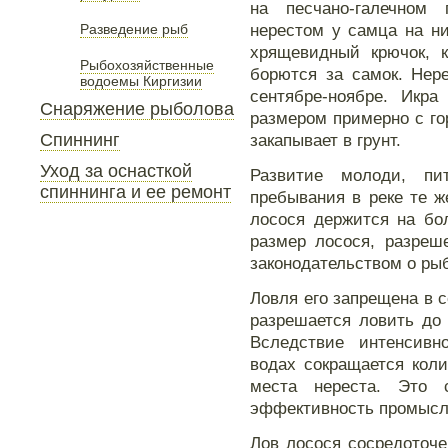
на песчано-галечном
нерестом у самца на н
Разведение рыб
хрящевидный крючок, 
Рыбохозяйственные
борются за самок. Нер
водоемы Киргизии
сентябре-ноябре. Икра
Снаряжение рыболова
размером примерно с го
Спиннинг
закапывает в грунт.
Уход за оснасткой
Развитие молоди, п
спиннинга и ее ремонт
пребывания в реке те ж
лосося держится на бо
размер лосося, разреш
законодательством о ры
Ловля его запрещена в с
разрешается ловить до 
Вследствие интенсивн
водах сокращается коли
места нереста. Это 
эффективность промысл
Лов лосося сосредоточ