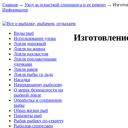
Главная
→
Уход за оснасткой спиннинга и ее ремонт
→
Изгото
Информация
Виды рыб
Изготовлени
Использование улова
Ловля дорожкой
Ловля на живца
Ловля нахлыстом
Ловля поплавочными
удочками
Ловля раков
Ловля рыбы со льда
Насадки
Начинающему рыболову
О мерах безопасности на
рыбной ловле
Обработка и сохранение
рыбы
Образ жизни рыб
Паразиты рыб
Рыбак рыбаку по-секрету
Рыболов-спортсмен