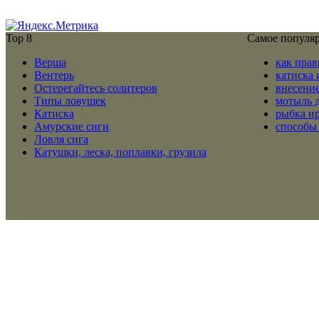
Top 8
Самое популя
Верша
как прав
Вентерь
катиска 
Остерегайтесь солитеров
внесение
Типы ловушек
мотыль 
Катиска
рыбка и
Амурские сиги
способы
Ловля сига
Катушки, леска, поплавки, грузила