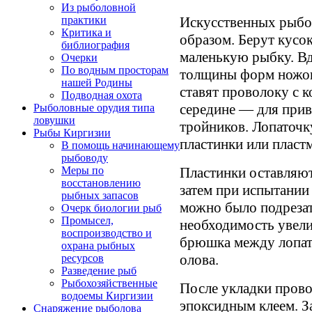
Из рыболовной
Искусственных рыбо
практики
Критика и
образом. Берут кусо
библиография
маленькую рыбку. В
Очерки
По водным просторам
толщины форм ножовк
нашей Родины
ставят проволоку с к
Подводная охота
середине — для прив
Рыболовные орудия типа
ловушки
тройников. Лопаточк
Рыбы Киргизии
пластинки или пласт
В помощь начинающему
рыбоводу
Пластинки оставляю
Меры по
восстановлению
затем при испытании
рыбных запасов
можно было подрезат
Очерк биологии рыб
Промысел,
необходимость увели
воспроизводство и
брюшка между лопат
охрана рыбных
олова.
ресурсов
Разведение рыб
Рыбохозяйственные
После укладки прово
водоемы Киргизии
эпоксидным клеем. З
Снаряжение рыболова