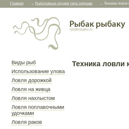
Главная
→
Рыболовные орудия типа ловушки
→
Техника ловли 
Виды рыб
Техника ловли 
Использование улова
Ловля дорожкой
Ловля на живца
Ловля нахлыстом
Ловля поплавочными
удочками
Ловля раков