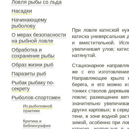
Ловля рыбы со льда
Насадки
Начинающему
рыболову
При ловле катиской ну
О мерах безопасности
катиска универсальная 
на рыбной ловле
и вместительной. Исп
увеличивает улов; катис
Обработка и
натянутой.
сохранение рыбы
Образ жизни рыб
Стационарное направля
же с его изготовление
Паразиты рыб
Направляющее крыло 
Рыбак рыбаку по-
берега, и его можно и
секрету
тонких стволов деревьев
ловли; размещение вет
Рыболов-спортсмен
значительно увеличив
Из рыболовной
других карповых; в сере
практики
тени, в зоне водной рас
Критика и
зимой, особенно при ло
библиография
катиске, используя в 