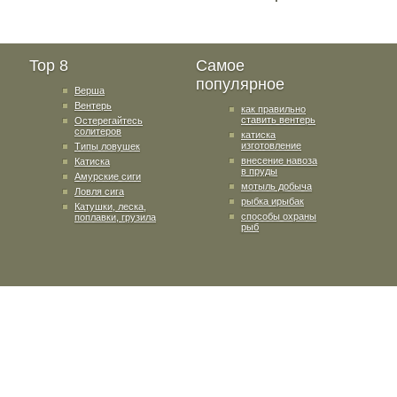
Top 8
Самое
популярное
Верша
Вентерь
как правильно
ставить вентерь
Остерегайтесь
солитеров
катиска
изготовление
Типы ловушек
внесение навоза
Катиска
в пруды
Амурские сиги
мотыль добыча
Ловля сига
рыбка ирыбак
Катушки, леска,
способы охраны
поплавки, грузила
рыб