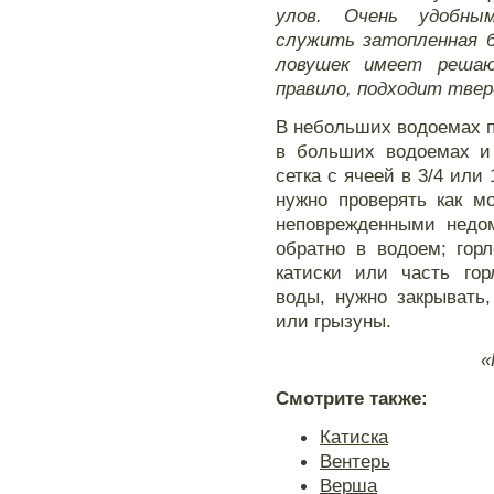
улов. Очень удобн
служить затопленная б
ловушек имеет решаю
правило, подходит твер
В небольших водоемах п
в больших водоемах и
сетка с ячеей в 3/4 или
нужно проверять как м
неповрежденными недо
обратно в водоем; гор
катиски или часть го
воды, нужно закрывать
или грызуны.
«
Смотрите также:
Катиска
Вентерь
Верша