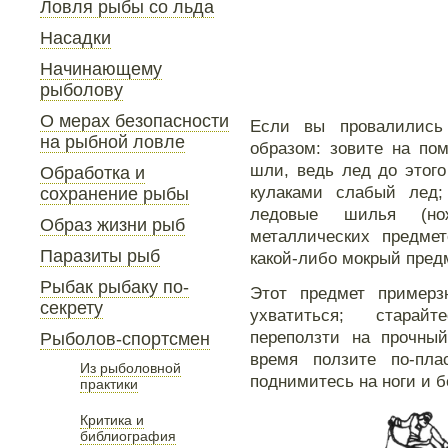
Ловля рыбы со льда
Насадки
Начинающему
рыболову
О мерах безопасности
Если вы провалились
на рыбной ловле
образом: зовите на пом
шли, ведь лед до этог
Обработка и
кулаками слабый лед
сохранение рыбы
ледовые шилья (но
Образ жизни рыб
металлических предме
Паразиты рыб
какой-либо мокрый предм
Рыбак рыбаку по-
Этот предмет примерз
секрету
ухватиться; старайт
переползти на прочный
Рыболов-спортсмен
время ползите по-пла
Из рыболовной
поднимитесь на ноги и б
практики
Критика и
библиография