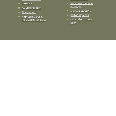
внесение навоза
Катиска
в пруды
Амурские сиги
мотыль добыча
Ловля сига
рыбка ирыбак
Катушки, леска,
способы охраны
поплавки, грузила
рыб