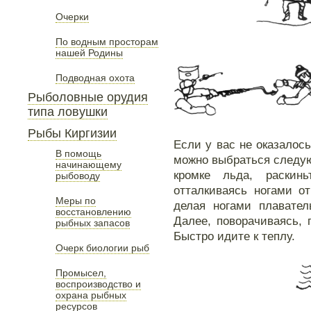
Очерки
По водным просторам
нашей Родины
Подводная охота
Рыболовные орудия
типа ловушки
Рыбы Киргизии
Если у вас не оказалос
В помощь
можно выбраться следу
начинающему
кромке льда, раскин
рыбоводу
отталкиваясь ногами о
Меры по
делая ногами плавател
восстановлению
Далее, поворачиваясь, 
рыбных запасов
Быстро идите к теплу.
Очерк биологии рыб
Промысел,
воспроизводство и
охрана рыбных
ресурсов