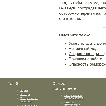
лед, чтобы самому не
Вытянув пострадавшего
осторожно перейти на пр
его в тепло.
«
Смотрите также:
Уметь плавать дол
Непрочный лед
Снаряжение при пе
Признаки слабого л
Опасность обморож
Top 8
Самое
популярное
Верша
Вентерь
как правильно
ставить вентерь
Остерегайтесь
солитеров
катиска
изготовление
Типы ловушек