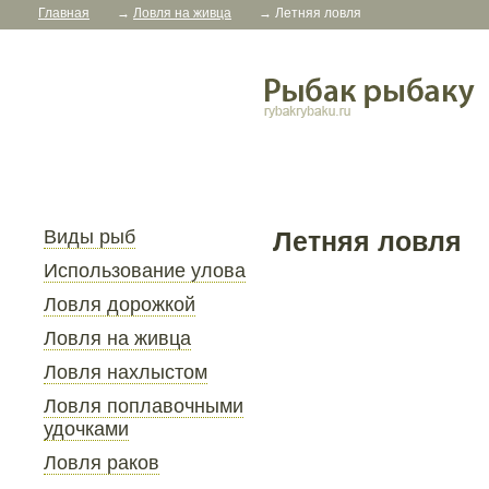
Главная
→
Ловля на живца
→
Летняя ловля
Виды рыб
Летняя ловля
Использование улова
Ловля дорожкой
Ловля на живца
Ловля нахлыстом
Ловля поплавочными
удочками
Ловля раков