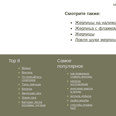
«
Смотрите также:
Жерлицы на налим
Жерлица с флажко
Жерлицы
Ловля щуки жерлиц
Top 8
Самое
популярное
Верша
Вентерь
как правильно
ставить вентерь
Остерегайтесь
солитеров
катиска
изготовление
Типы ловушек
внесение навоза
Катиска
в пруды
Амурские сиги
мотыль добыча
Ловля сига
рыбка ирыбак
Катушки, леска,
способы охраны
поплавки, грузила
рыб