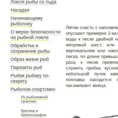
Ловля рыбы со льда
Насадки
Начинающему
рыболову
Летом снасть с наплаво
О мерах безопасности
опускают примерно 2-ки
на рыбной ловле
воды к леске двойной 
метровый шест, или 
Обработка и
вертикальном или накл
сохранение рыбы
леска, по длине превы
Образ жизни рыб
раза, к леске привяз
Паразиты рыб
служить пробка, кусоч
небольшой пучок кам
Рыбак рыбаку по-
поплавка находится 
секрету
насаживают живца.
Рыболов-спортсмен
Из рыболовной
практики
Критика и
библиография