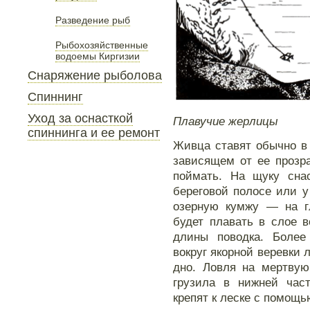
Разведение рыб
Рыбохозяйственные
водоемы Киргизии
Снаряжение рыболова
Спиннинг
Уход за оснасткой
Плавучие жерлицы
спиннинга и ее ремонт
Живца ставят обычно в 
зависящем от ее прозр
поймать. На щуку снас
береговой полосе или у
озерную кумжу — на гл
будет плавать в слое 
длины поводка. Более
вокруг якорной веревки 
дно. Ловля на мертвую
грузила в нижней част
крепят к леске с помощ