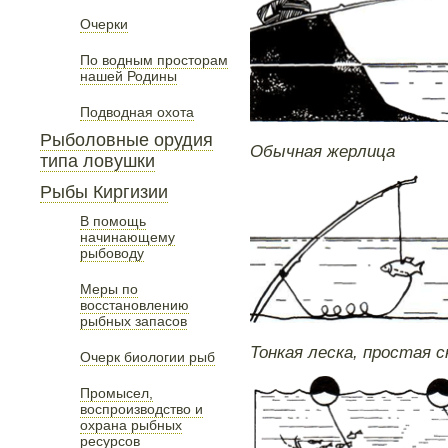
Очерки
По водным просторам
нашей Родины
Подводная охота
Рыболовные орудия
Обычная жерлица
типа ловушки
Рыбы Киргизии
В помощь
начинающему
рыбоводу
Меры по
восстановлению
рыбных запасов
Тонкая леска, простая 
Очерк биологии рыб
Промысел,
воспроизводство и
охрана рыбных
ресурсов